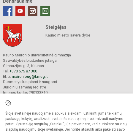
Bendraukime
Steigėjas
Kauno miesto savivaldybė
Kauno Maironio universitetinė gimnazija
Savivaldybės biudžetinė įstaiga
Gimnazijos g. 3, Kaunas
Tel.
+370 675 87 300
El. p.
maironioug@kmug.lt
Duomenys kaupiami ir saugomi
Juridinių asmenų registre
Įmonės kodas 290133810
Šioje svetainėje naudojame slapukus siekdami užtikrinti jums teikiamų
© 2025. Kauno Maironio universitetinė gimnazija. Visos teisės saugomos.
Kopijuoti turinį be raštiško įstaigos administracijos sutikimo griežtai draudžiama.
paslaugų kokybę, analizuoti svetainės naudojimą ir optimizuoti naršymo
patirtį. Spustelėję mygtuką „Sutinku“, jūs patvirtinate, kad sutinkate su visų
Prieinamumo paraiška
Slapukų valdymas
slapukų naudojimu šioje svetainėje. Jei norite atšaukti arba pakeisti savo