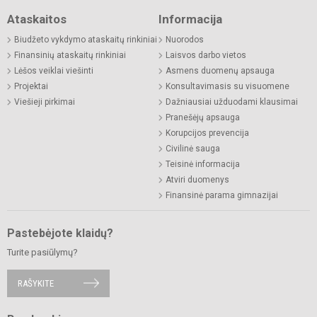
Ataskaitos
Informacija
Biudžeto vykdymo ataskaitų rinkiniai
Nuorodos
Finansinių ataskaitų rinkiniai
Laisvos darbo vietos
Lėšos veiklai viešinti
Asmens duomenų apsauga
Projektai
Konsultavimasis su visuomene
Viešieji pirkimai
Dažniausiai užduodami klausimai
Pranešėjų apsauga
Korupcijos prevencija
Civilinė sauga
Teisinė informacija
Atviri duomenys
Finansinė parama gimnazijai
Pastebėjote klaidų?
Turite pasiūlymų?
RAŠYKITE