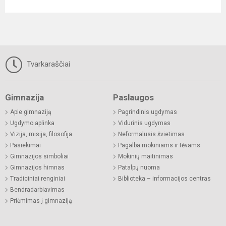
Tvarkaraščiai
Gimnazija
Paslaugos
Apie gimnaziją
Pagrindinis ugdymas
Ugdymo aplinka
Vidurinis ugdymas
Vizija, misija, filosofija
Neformalusis švietimas
Pasiekimai
Pagalba mokiniams ir tėvams
Gimnazijos simboliai
Mokinių maitinimas
Gimnazijos himnas
Patalpų nuoma
Tradiciniai renginiai
Biblioteka – informacijos centras
Bendradarbiavimas
Priėmimas į gimnaziją