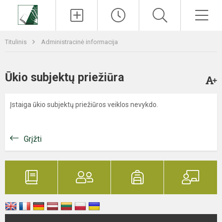
Paieška
Men
Titulinis
Administracinė informacija
Ūkio subjektų priežiūra
Įstaiga ūkio subjektų priežiūros veiklos nevykdo.
Grįžti