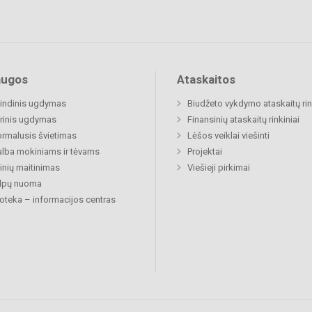
augos
Ataskaitos
indinis ugdymas
Biudžeto vykdymo ataskaitų rin
rinis ugdymas
Finansinių ataskaitų rinkiniai
rmalusis švietimas
Lėšos veiklai viešinti
lba mokiniams ir tėvams
Projektai
nių maitinimas
Viešieji pirkimai
alpų nuoma
ioteka – informacijos centras