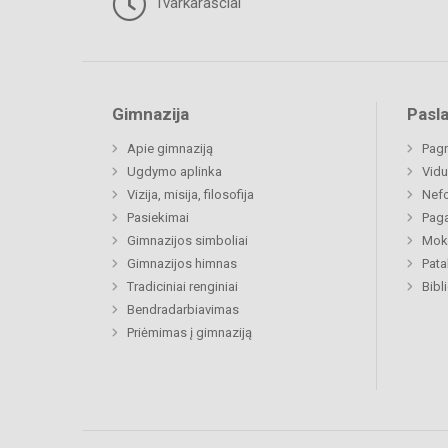
Tvarkaraščiai
Gimnazija
Pasl
Apie gimnaziją
Pagr
Ugdymo aplinka
Vidu
Vizija, misija, filosofija
Nefo
Pasiekimai
Paga
Gimnazijos simboliai
Moki
Gimnazijos himnas
Pat
Tradiciniai renginiai
Bibl
Bendradarbiavimas
Priėmimas į gimnaziją