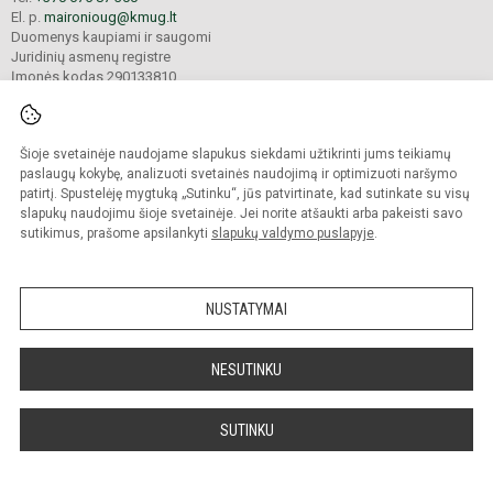
El. p.
maironioug@kmug.lt
Duomenys kaupiami ir saugomi
Juridinių asmenų registre
Įmonės kodas 290133810
Šioje svetainėje naudojame slapukus siekdami užtikrinti jums teikiamų
© 2025. Kauno Maironio universitetinė gimnazija. Visos teisės saugomos.
Kopijuoti turinį be raštiško įstaigos administracijos sutikimo griežtai draudžiama.
paslaugų kokybę, analizuoti svetainės naudojimą ir optimizuoti naršymo
patirtį. Spustelėję mygtuką „Sutinku“, jūs patvirtinate, kad sutinkate su visų
Prieinamumo paraiška
Slapukų valdymas
slapukų naudojimu šioje svetainėje. Jei norite atšaukti arba pakeisti savo
sutikimus, prašome apsilankyti
slapukų valdymo puslapyje
.
Sumanus būdas atnaujinti
mokyklos interneto
svetainę
NUSTATYMAI
NESUTINKU
SUTINKU