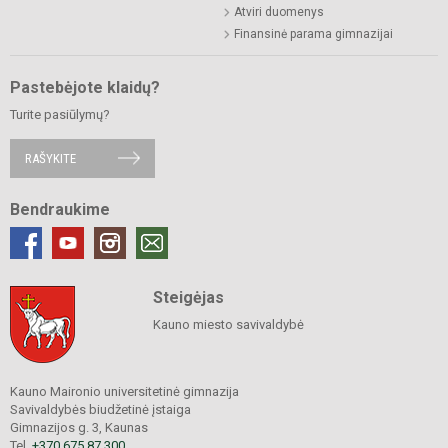
Atviri duomenys
Finansinė parama gimnazijai
Pastebėjote klaidų?
Turite pasiūlymų?
RAŠYKITE
Bendraukime
Steigėjas
Kauno miesto savivaldybė
Kauno Maironio universitetinė gimnazija
Savivaldybės biudžetinė įstaiga
Gimnazijos g. 3, Kaunas
Tel.
+370 675 87 300