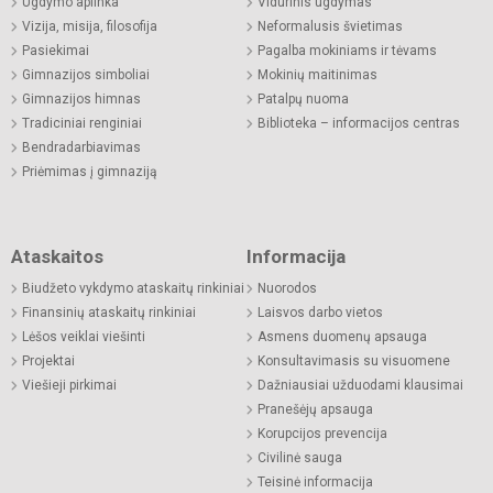
Ugdymo aplinka
Vidurinis ugdymas
Vizija, misija, filosofija
Neformalusis švietimas
Pasiekimai
Pagalba mokiniams ir tėvams
Gimnazijos simboliai
Mokinių maitinimas
Gimnazijos himnas
Patalpų nuoma
Tradiciniai renginiai
Biblioteka – informacijos centras
Bendradarbiavimas
Priėmimas į gimnaziją
Ataskaitos
Informacija
Biudžeto vykdymo ataskaitų rinkiniai
Nuorodos
Finansinių ataskaitų rinkiniai
Laisvos darbo vietos
Lėšos veiklai viešinti
Asmens duomenų apsauga
Projektai
Konsultavimasis su visuomene
Viešieji pirkimai
Dažniausiai užduodami klausimai
Pranešėjų apsauga
Korupcijos prevencija
Civilinė sauga
Teisinė informacija