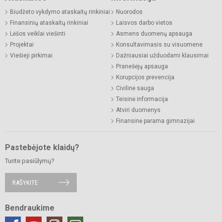
Biudžeto vykdymo ataskaitų rinkiniai
Nuorodos
Finansinių ataskaitų rinkiniai
Laisvos darbo vietos
Lėšos veiklai viešinti
Asmens duomenų apsauga
Projektai
Konsultavimasis su visuomene
Viešieji pirkimai
Dažniausiai užduodami klausimai
Pranešėjų apsauga
Korupcijos prevencija
Civilinė sauga
Teisinė informacija
Atviri duomenys
Finansinė parama gimnazijai
Pastebėjote klaidų?
Turite pasiūlymų?
RAŠYKITE
Bendraukime