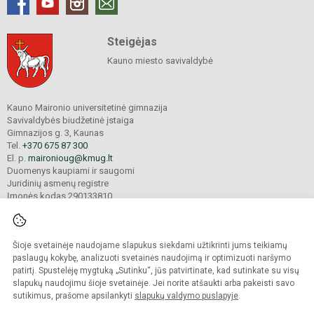
Steigėjas
Kauno miesto savivaldybė
Kauno Maironio universitetinė gimnazija
Savivaldybės biudžetinė įstaiga
Gimnazijos g. 3, Kaunas
Tel.
+370 675 87 300
El. p.
maironioug@kmug.lt
Duomenys kaupiami ir saugomi
Juridinių asmenų registre
Įmonės kodas 290133810
Šioje svetainėje naudojame slapukus siekdami užtikrinti jums teikiamų
© 2025. Kauno Maironio universitetinė gimnazija. Visos teisės saugomos.
Kopijuoti turinį be raštiško įstaigos administracijos sutikimo griežtai draudžiama.
paslaugų kokybę, analizuoti svetainės naudojimą ir optimizuoti naršymo
patirtį. Spustelėję mygtuką „Sutinku“, jūs patvirtinate, kad sutinkate su visų
Prieinamumo paraiška
Slapukų valdymas
slapukų naudojimu šioje svetainėje. Jei norite atšaukti arba pakeisti savo
sutikimus, prašome apsilankyti
slapukų valdymo puslapyje
.
Sumanus būdas atnaujinti
mokyklos interneto