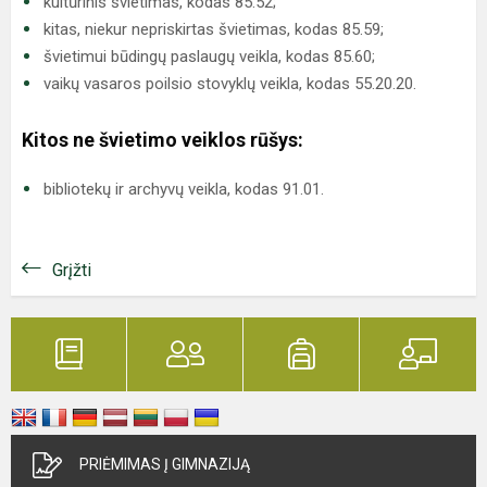
kultūrinis švietimas, kodas 85.52;
kitas, niekur nepriskirtas švietimas, kodas 85.59;
švietimui būdingų paslaugų veikla, kodas 85.60;
vaikų vasaros poilsio stovyklų veikla, kodas 55.20.20.
Kitos ne švietimo veiklos rūšys:
bibliotekų ir archyvų veikla, kodas 91.01.
Grįžti
PRIĖMIMAS Į GIMNAZIJĄ