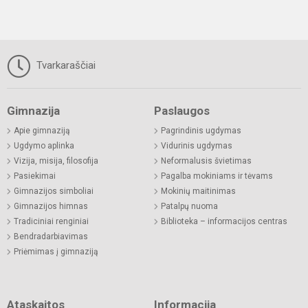
Tvarkaraščiai
Gimnazija
Paslaugos
Apie gimnaziją
Pagrindinis ugdymas
Ugdymo aplinka
Vidurinis ugdymas
Vizija, misija, filosofija
Neformalusis švietimas
Pasiekimai
Pagalba mokiniams ir tėvams
Gimnazijos simboliai
Mokinių maitinimas
Gimnazijos himnas
Patalpų nuoma
Tradiciniai renginiai
Biblioteka – informacijos centras
Bendradarbiavimas
Priėmimas į gimnaziją
Ataskaitos
Informacija