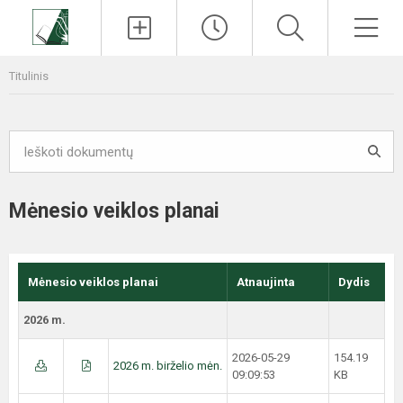
Paieška
Men
Titulinis
Mėnesio veiklos planai
Mėnesio veiklos planai
Atnaujinta
Dydis
2026 m.
2026-05-29
154.19
2026 m. birželio mėn.
09:09:53
KB