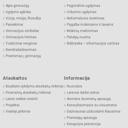
Apie gimnaziją
Pagrindinis ugdymas
Ugdymo aplinka
Vidurinis ugdymas
Vizija, misija, filosofija
Neformalusis švietimas
Pasiekimai
Pagalba mokiniams ir tėvams
Gimnazijos simboliai
Mokinių maitinimas
Gimnazijos himnas
Patalpų nuoma
Tradiciniai renginiai
Biblioteka – informacijos centras
Bendradarbiavimas
Priėmimas į gimnaziją
Ataskaitos
Informacija
Biudžeto vykdymo ataskaitų rinkiniai
Nuorodos
Finansinių ataskaitų rinkiniai
Laisvos darbo vietos
Lėšos veiklai viešinti
Asmens duomenų apsauga
Projektai
Konsultavimasis su visuomene
Viešieji pirkimai
Dažniausiai užduodami klausimai
Pranešėjų apsauga
Korupcijos prevencija