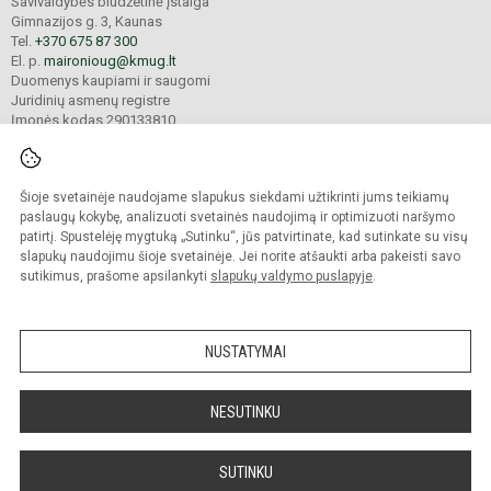
Savivaldybės biudžetinė įstaiga
Gimnazijos g. 3, Kaunas
Tel.
+370 675 87 300
El. p.
maironioug@kmug.lt
Duomenys kaupiami ir saugomi
Juridinių asmenų registre
Įmonės kodas 290133810
Šioje svetainėje naudojame slapukus siekdami užtikrinti jums teikiamų
© 2025. Kauno Maironio universitetinė gimnazija. Visos teisės saugomos.
Kopijuoti turinį be raštiško įstaigos administracijos sutikimo griežtai draudžiama.
paslaugų kokybę, analizuoti svetainės naudojimą ir optimizuoti naršymo
patirtį. Spustelėję mygtuką „Sutinku“, jūs patvirtinate, kad sutinkate su visų
Prieinamumo paraiška
Slapukų valdymas
slapukų naudojimu šioje svetainėje. Jei norite atšaukti arba pakeisti savo
sutikimus, prašome apsilankyti
slapukų valdymo puslapyje
.
Sumanus būdas atnaujinti
mokyklos interneto
svetainę
NUSTATYMAI
NESUTINKU
SUTINKU