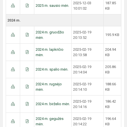
2025-12-03
187.85
2025 m. sausio mėn.
10:01:02
KB
2024 m.
2024 m. gruodžio
2025-02-19
195.9 KB
mėn.
20:13:52
2024 m. lapkričio
2025-02-19
204.94
mėn.
20:13:58
KB
2025-02-19
205.86
2024 m. spalio mėn.
20:14:04
KB
2024 m. rugsėjo
2025-02-19
188.66
mėn.
20:14:10
KB
2025-02-19
186.42
2024 m. birželio mėn.
20:14:16
KB
2024 m. gegužės
2025-02-19
196.64
mėn.
20:14:22
KB