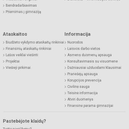
Bendradarbiavimas
Priėmimas į gimnaziją
Ataskaitos
Informacija
Biudžeto vykdymo ataskaitų rinkiniai
Nuorodos
Finansinių ataskaitų rinkiniai
Laisvos darbo vietos
Lėšos veiklai viešinti
Asmens duomenų apsauga
Projektai
Konsultavimasis su visuomene
Viešieji pirkimai
Dažniausiai užduodami klausimai
Pranešėjų apsauga
Korupcijos prevencija
Civilinė sauga
Teisinė informacija
Atviri duomenys
Finansinė parama gimnazijai
Pastebėjote klaidų?
Turite pasiūlymų?