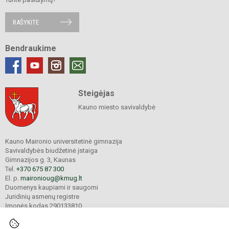
RAŠYKITE
Bendraukime
Steigėjas
Kauno miesto savivaldybė
Kauno Maironio universitetinė gimnazija
Savivaldybės biudžetinė įstaiga
Gimnazijos g. 3, Kaunas
Tel.
+370 675 87 300
El. p.
maironioug@kmug.lt
Duomenys kaupiami ir saugomi
Juridinių asmenų registre
Įmonės kodas 290133810