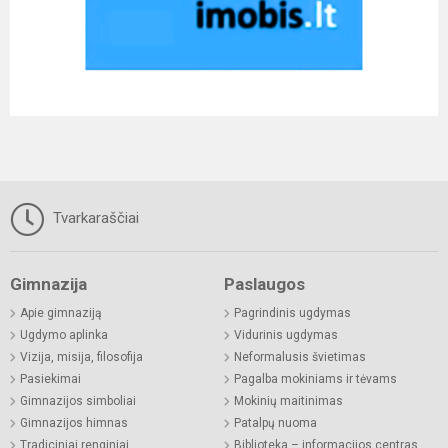
Tvarkaraščiai
Gimnazija
Paslaugos
Apie gimnaziją
Pagrindinis ugdymas
Ugdymo aplinka
Vidurinis ugdymas
Vizija, misija, filosofija
Neformalusis švietimas
Pasiekimai
Pagalba mokiniams ir tėvams
Gimnazijos simboliai
Mokinių maitinimas
Gimnazijos himnas
Patalpų nuoma
Tradiciniai renginiai
Biblioteka – informacijos centras