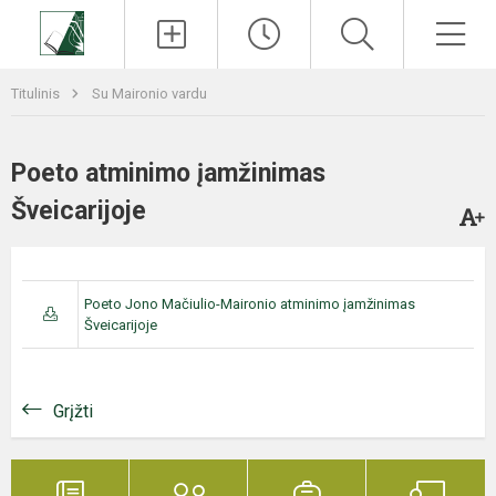
Paieška
Men
Titulinis
Su Maironio vardu
Poeto atminimo įamžinimas
Šveicarijoje
Poeto Jono Mačiulio-Maironio atminimo įamžinimas
Šveicarijoje
Grįžti