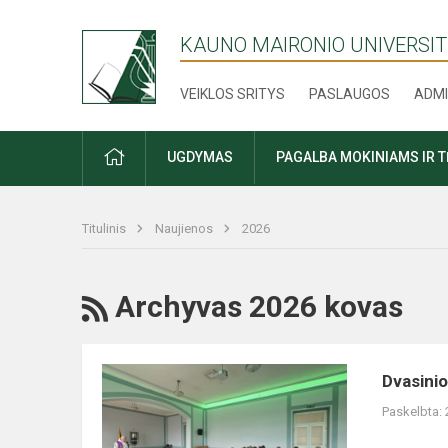
KAUNO MAIRONIO UNIVERSIT
VEIKLOS SRITYS
PASLAUGOS
ADMI
PRADŽIA
UGDYMAS
PAGALBA MOKINIAMS IR 
Titulinis
Naujienos
2026
RSS
Archyvas 2026 kovas
Dvasinio
Dvasini
susikaupimo
Paskelbta:
valanda