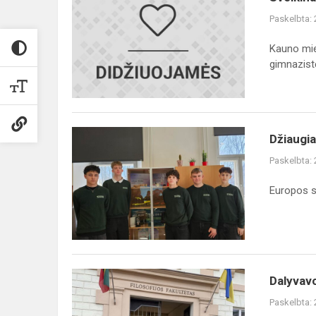
gimnazistus,
Paskelbta:
sėkmingai
pasirodžiusius
Kauno mie
olimpiados...
gimnazistė
Džiaugiamės
Džiaugi
dviejų
Paskelbta:
komandų
sėkme
Europos s
Europos
statistikos
konkur...
Dalyvavome
Dalyvavo
filosofijos
Paskelbta:
olimpiados