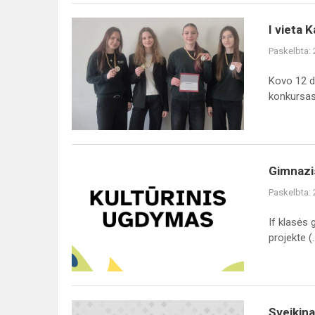
Kada?“
I
I vieta 
vieta
Paskelbta:
Kauno
miesto
Kovo 12 d.
ugdymo
konkursas.
įstaigų
pilietinio
kultūrinio...
Gimnazistai
Gimnazis
dalyvavo
Paskelbta:
„Kūrybinių
jungčių“
If klasės 
programos
projekte (..
mokinių...
Sveikiname
Sveikina