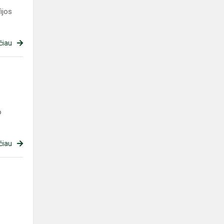
ijos
čiau
o
čiau