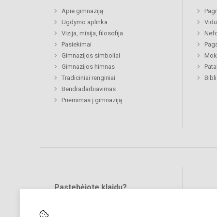
Apie gimnaziją
Pagr
Ugdymo aplinka
Vidu
Vizija, misija, filosofija
Nefo
Pasiekimai
Paga
Gimnazijos simboliai
Moki
Gimnazijos himnas
Pat
Tradiciniai renginiai
Bibl
Bendradarbiavimas
Priėmimas į gimnaziją
Pastebėjote klaidų?
Bend
Turite pasiūlymų?