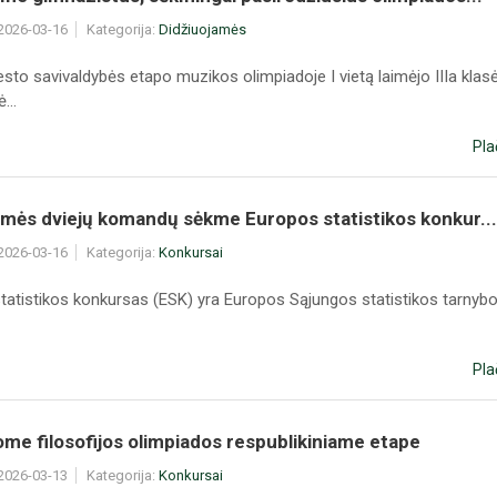
 2026-03-16
Kategorija:
Didžiuojamės
sto savivaldybės etapo muzikos olimpiadoje I vietą laimėjo IIIa klas
...
Pla
amės dviejų komandų sėkme Europos statistikos konkur...
 2026-03-16
Kategorija:
Konkursai
tatistikos konkursas (ESK) yra Europos Sąjungos statistikos tarnybos
Pla
me filosofijos olimpiados respublikiniame etape
 2026-03-13
Kategorija:
Konkursai