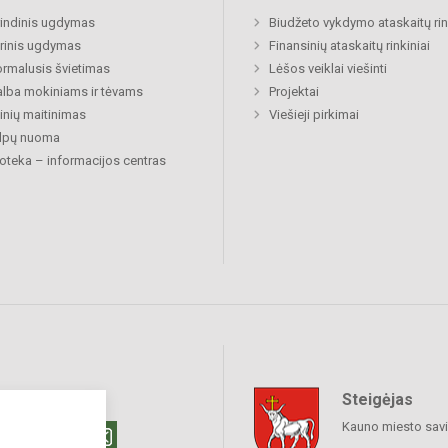
indinis ugdymas
Biudžeto vykdymo ataskaitų rin
rinis ugdymas
Finansinių ataskaitų rinkiniai
rmalusis švietimas
Lėšos veiklai viešinti
lba mokiniams ir tėvams
Projektai
nių maitinimas
Viešieji pirkimai
alpų nuoma
ioteka – informacijos centras
Steigėjas
raukime
Kauno miesto sav