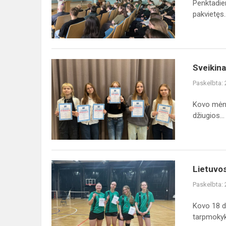
Penktadie
pakvietęs..
Sveikiname
Sveikina
respublikinio
Paskelbta:
konkurso
„Jausmas
​Kovo mėne
kaip
džiugios...
menas“
laur...
Lietuvos
Lietuvo
mokyklų
Paskelbta:
žaidynių
Kauno
Kovo 18 d
miesto
tarpmokykl