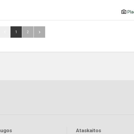
Pla
1
2
augos
Ataskaitos