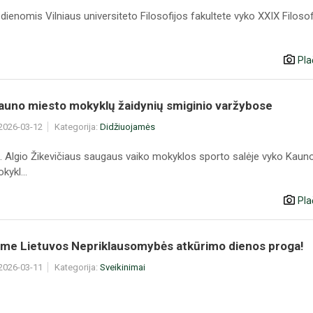
ienomis Vilniaus universiteto Filosofijos fakultete vyko XXIX Filosof
Pla
Kauno miesto mokyklų žaidynių smiginio varžybose
 2026-03-12
Kategorija:
Didžiuojamės
. Algio Žikevičiaus saugaus vaiko mokyklos sporto salėje vyko Kaun
ykl...
Pla
ame Lietuvos Nepriklausomybės atkūrimo dienos proga!
 2026-03-11
Kategorija:
Sveikinimai