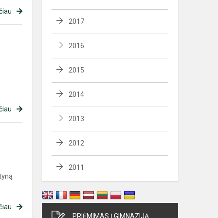
čiau
2017
2016
2015
2014
čiau
2013
2012
2011
tyną
čiau
PRIĖMIMAS Į GIMNAZIJĄ