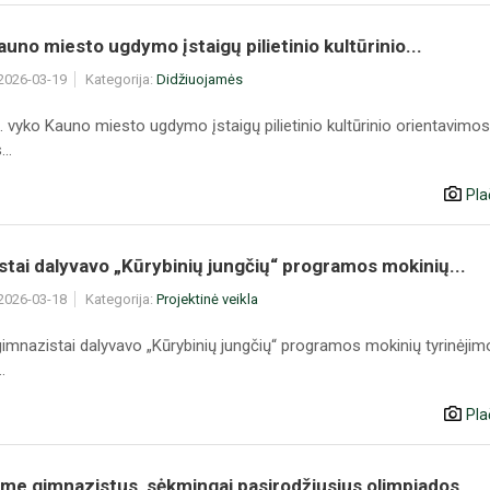
Kauno miesto ugdymo įstaigų pilietinio kultūrinio...
 2026-03-19
Kategorija:
Didžiuojamės
 vyko Kauno miesto ugdymo įstaigų pilietinio kultūrinio orientavimos
..
Pla
tai dalyvavo „Kūrybinių jungčių“ programos mokinių...
 2026-03-18
Kategorija:
Projektinė veikla
gimnazistai dalyvavo „Kūrybinių jungčių“ programos mokinių tyrinėjim
.
Pla
me gimnazistus, sėkmingai pasirodžiusius olimpiados...