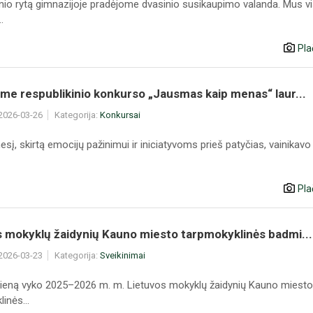
nio rytą gimnazijoje pradėjome dvasinio susikaupimo valanda. Mus v
.
Pla
me respublikinio konkurso „Jausmas kaip menas“ laur...
 2026-03-26
Kategorija:
Konkursai
sį, skirtą emocijų pažinimui ir iniciatyvoms prieš patyčias, vainikavo
Pla
s mokyklų žaidynių Kauno miesto tarpmokyklinės badmi...
 2026-03-23
Kategorija:
Sveikinimai
ieną vyko 2025–2026 m. m. Lietuvos mokyklų žaidynių Kauno miesto
inės...