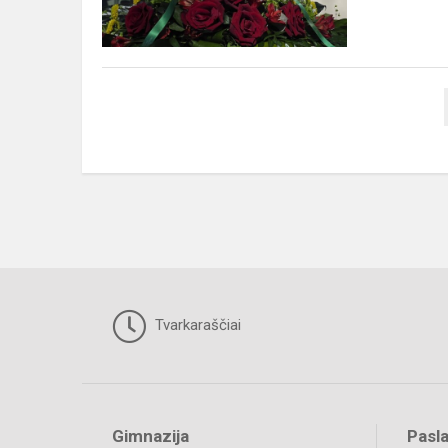
proga!
Tvarkaraščiai
Gimnazija
Pasl