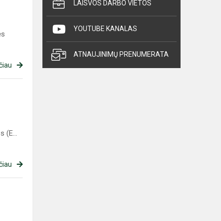
LAISVOS DARBO VIETOS
YOUTUBE KANALAS
ės
ATNAUJINIMŲ PRENUMERATA
čiau
 (E...
čiau