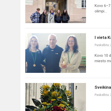
respublikiniame
Kovo 6–7 d
etape
olimpi...
I
I vieta 
vieta
Paskelbta:
Kauno
miesto
Kovo 10 d
mokyklų
miesto mok
žaidynių
smiginio
varžybose
Sveikiname
Sveikin
Lietuvos
Paskelbta:
Nepriklausomybės
atkūrimo
dienos