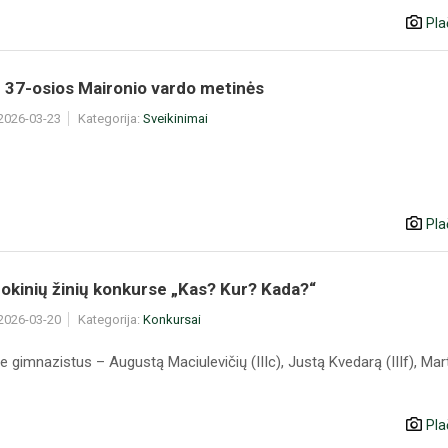
Pla
 37-osios Maironio vardo metinės
 2026-03-23
Kategorija:
Sveikinimai
Pla
mokinių žinių konkurse „Kas? Kur? Kada?“
 2026-03-20
Kategorija:
Konkursai
 gimnazistus – Augustą Maciulevičių (IIIc), Justą Kvedarą (IIIf), Mar
Pla