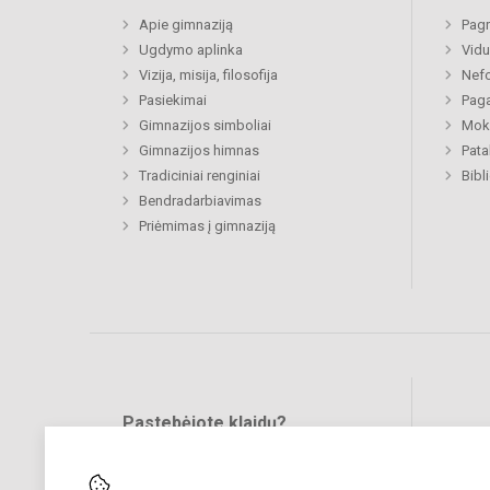
Apie gimnaziją
Pagr
Ugdymo aplinka
Vidu
Vizija, misija, filosofija
Nefo
Pasiekimai
Paga
Gimnazijos simboliai
Moki
Gimnazijos himnas
Pat
Tradiciniai renginiai
Bibl
Bendradarbiavimas
Priėmimas į gimnaziją
Pastebėjote klaidų?
Bend
Turite pasiūlymų?