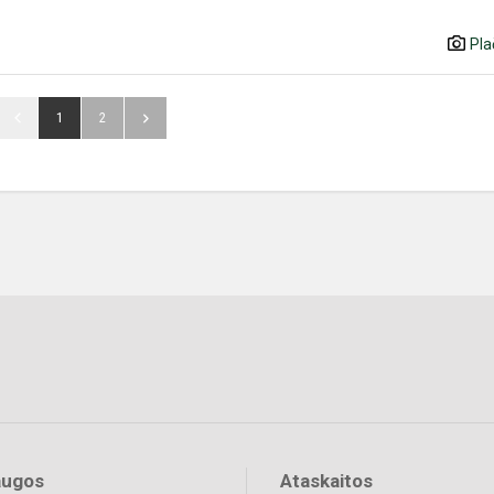
Pla
1
2
augos
Ataskaitos