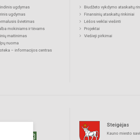
indinis ugdymas
Biudžeto vykdymo ataskaitų rin
rinis ugdymas
Finansinių ataskaitų rinkiniai
rmalusis švietimas
Lėšos veiklai viešinti
lba mokiniams ir tėvams
Projektai
nių maitinimas
Viešieji pirkimai
alpų nuoma
ioteka – informacijos centras
Steigėjas
raukime
Kauno miesto sav