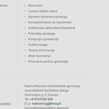
kiniai
Nuorodos
Laisvos darbo vietos
Asmens duomenų apsauga
Konsultavimasis su visuomene
Dažniausiai užduodami klausimai
Pranešėjų apsauga
Korupcijos prevencija
Civilinė sauga
Teisinė informacija
Atviri duomenys
Finansinė parama gimnazijai
Kauno Maironio universitetinė gimnazija
Savivaldybės biudžetinė įstaiga
Gimnazijos g. 3, Kaunas
Tel.
+370 675 87 300
El. p.
maironioug@kmug.lt
ivaldybė
Duomenys kaupiami ir saugomi