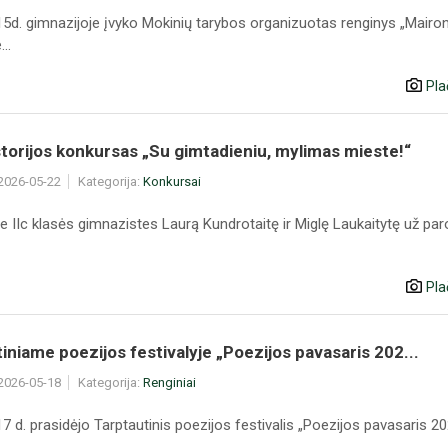
5d. gimnazijoje įvyko Mokinių tarybos organizuotas renginys „Mairo
..
Pla
torijos konkursas „Su gimtadieniu, mylimas mieste!“
 2026-05-22
Kategorija:
Konkursai
e IIc klasės gimnazistes Laurą Kundrotaitę ir Miglę Laukaitytę už pa
Pla
iniame poezijos festivalyje „Poezijos pavasaris 202...
 2026-05-18
Kategorija:
Renginiai
 d. prasidėjo Tarptautinis poezijos festivalis „Poezijos pavasaris 20