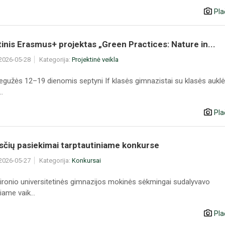
Pla
inis Erasmus+ projektas „Green Practices: Nature in...
 2026-05-28
Kategorija:
Projektinė veikla
egužės 12–19 dienomis septyni If klasės gimnazistai su klasės auklė
.
Pla
sčių pasiekimai tarptautiniame konkurse
 2026-05-27
Kategorija:
Konkursai
ronio universitetinės gimnazijos mokinės sėkmingai sudalyvavo
iame vaik...
Pla