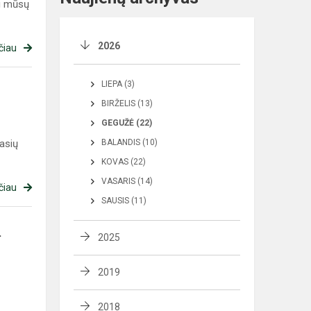
gu mūsų
2026
čiau
LIEPA (3)
BIRŽELIS (13)
GEGUŽĖ (22)
lasių
BALANDIS (10)
KOVAS (22)
VASARIS (14)
čiau
SAUSIS (11)
.
2025
2019
2018