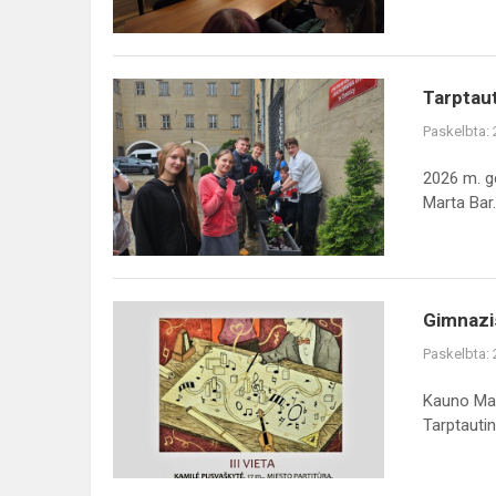
universitet...
Tarptautinis
Tarptaut
Erasmus+
Paskelbta:
projektas
„Green
2026 m. g
Practices:
Marta Bar..
Nature
in...
Gimnazisčių
Gimnazi
pasiekimai
Paskelbta:
tarptautiniame
konkurse
Kauno Mai
Tarptautin