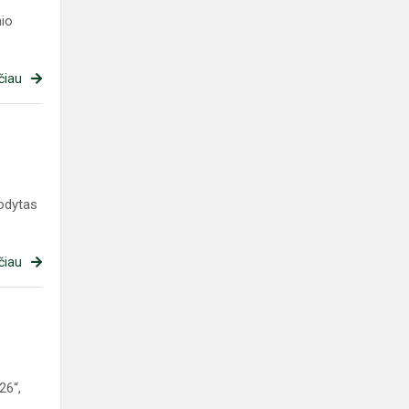
nio
čiau
rodytas
čiau
26“,