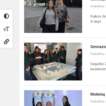
Augustė
Paskelbta:
–
tarptautinio
Puikios ž
meno
X tarpt...
konkurso
laureatė!
Gmnazistai
Gmnazist
svarstė
Paskelbta:
Steigiamojo
Seimo
Gegužės 2
aikštės
besidominč
įveiklinimo
ga...
Mokinių
Mokinių 
tarybos
Paskelbta:
renginys