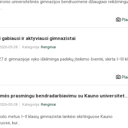
ronio universitetinės gimnazijos bendruomenė džiaugiasi reikšmin
..
Pla
 gabiausi ir aktyviausi gimnazistai
 2026-05-28
Kategorija:
Renginiai
 d. gimnazijoje vyko iškilminga padėkų įteikimo šventė, skirta I–III k
Pla
amės prasmingu bendradarbiavimu su Kauno universitet..
 2026-05-28
Kategorija:
Renginiai
slo metus I–II klasių gimnazistai lankėsi skirtinguose Kauno
uose, kur...