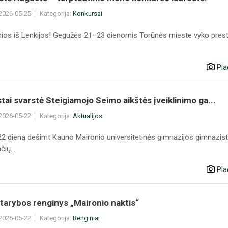
 2026-05-25
Kategorija:
Konkursai
inios iš Lenkijos! Gegužės 21–23 dienomis Torūnės mieste vyko prest
Pla
ai svarstė Steigiamojo Seimo aikštės įveiklinimo ga...
 2026-05-22
Kategorija:
Aktualijos
2 dieną dešimt Kauno Maironio universitetinės gimnazijos gimnazist
ių...
Pla
tarybos renginys „Maironio naktis“
 2026-05-22
Kategorija:
Renginiai