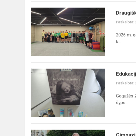
Draugiškos
Draugišk
svarsčių
Paskelbta:
kilnojimo
varžybos
2026 m. ge
k...
Edukacija
Edukacij
„Tarpdančių
Paskelbta:
higiena
–
Gegužės 22
sveikos
šyps...
šypsenos
pagrindas“
Gimnazistė
Gimnazi