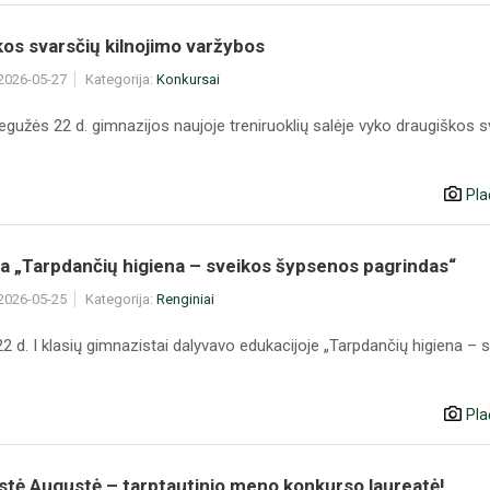
os svarsčių kilnojimo varžybos
 2026-05-27
Kategorija:
Konkursai
gužės 22 d. gimnazijos naujoje treniruoklių salėje vyko draugiškos s
Pla
a „Tarpdančių higiena – sveikos šypsenos pagrindas“
 2026-05-25
Kategorija:
Renginiai
 d. I klasių gimnazistai dalyvavo edukacijoje „Tarpdančių higiena – 
Pla
stė Augustė – tarptautinio meno konkurso laureatė!