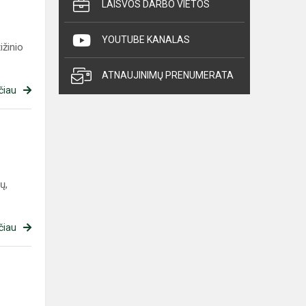
LAISVOS DARBO VIETOS
YOUTUBE KANALAS
ižinio
ATNAUJINIMŲ PRENUMERATA
čiau
ų,
čiau