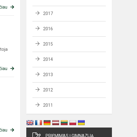
čiau
2017
2016
2015
toja
2014
čiau
2013
2012
2011
čiau
PRIĖMIMAS Į GIMNAZIJĄ