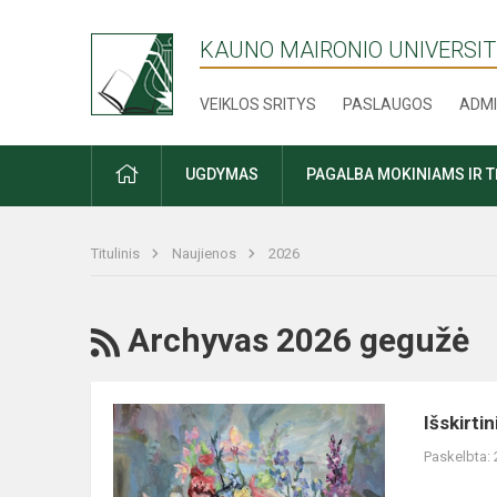
KAUNO MAIRONIO UNIVERSIT
VEIKLOS SRITYS
PASLAUGOS
ADMI
PRADŽIA
UGDYMAS
PAGALBA MOKINIAMS IR 
Titulinis
Naujienos
2026
RSS
Archyvas 2026 gegužė
Išskirtinis
Išskirti
gimnazisčių
Paskelbta:
įvertinimas