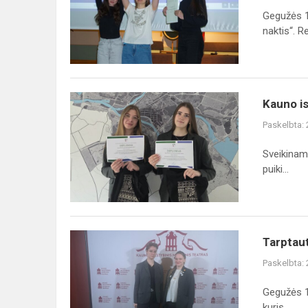
„Maironio
Gegužės 1
naktis“
naktis“. Re.
Kauno
Kauno is
istorijos
Paskelbta:
konkursas
„Su
Sveikinam
gimtadieniu,
puiki...
mylimas
mieste!“
Tarptautiniame
Tarptaut
poezijos
Paskelbta:
festivalyje
„Poezijos
Gegužės 17
pavasaris
kuris...