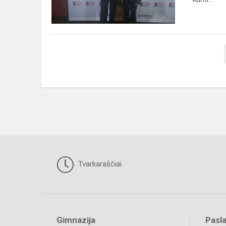
202...
Tvarkaraščiai
Gimnazija
Pasl