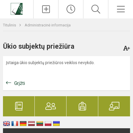
Paieška
Men
Titulinis
Administracinė informacija
Ūkio subjektų priežiūra
Įstaiga ūkio subjektų priežiūros veiklos nevykdo.
Grįžti