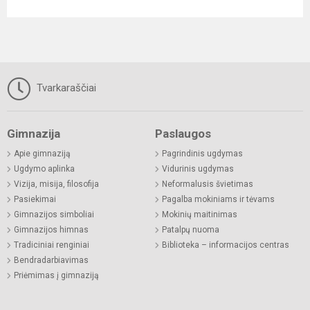
Tvarkaraščiai
Gimnazija
Paslaugos
Apie gimnaziją
Pagrindinis ugdymas
Ugdymo aplinka
Vidurinis ugdymas
Vizija, misija, filosofija
Neformalusis švietimas
Pasiekimai
Pagalba mokiniams ir tėvams
Gimnazijos simboliai
Mokinių maitinimas
Gimnazijos himnas
Patalpų nuoma
Tradiciniai renginiai
Biblioteka – informacijos centras
Bendradarbiavimas
Priėmimas į gimnaziją