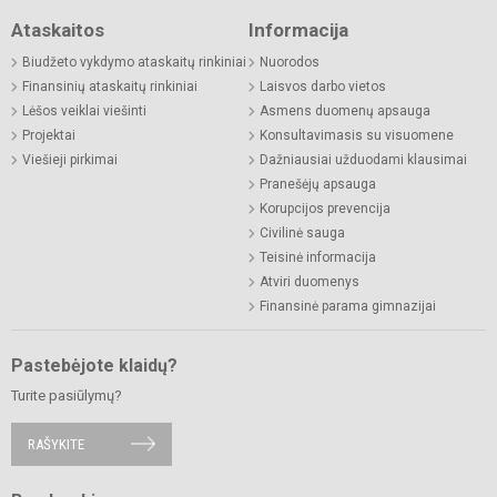
Ataskaitos
Informacija
Biudžeto vykdymo ataskaitų rinkiniai
Nuorodos
Finansinių ataskaitų rinkiniai
Laisvos darbo vietos
Lėšos veiklai viešinti
Asmens duomenų apsauga
Projektai
Konsultavimasis su visuomene
Viešieji pirkimai
Dažniausiai užduodami klausimai
Pranešėjų apsauga
Korupcijos prevencija
Civilinė sauga
Teisinė informacija
Atviri duomenys
Finansinė parama gimnazijai
Pastebėjote klaidų?
Turite pasiūlymų?
RAŠYKITE