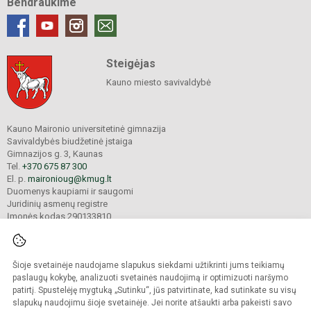
Bendraukime
Steigėjas
Kauno miesto savivaldybė
Kauno Maironio universitetinė gimnazija
Savivaldybės biudžetinė įstaiga
Gimnazijos g. 3, Kaunas
Tel.
+370 675 87 300
El. p.
maironioug@kmug.lt
Duomenys kaupiami ir saugomi
Juridinių asmenų registre
Įmonės kodas 290133810
Šioje svetainėje naudojame slapukus siekdami užtikrinti jums teikiamų
© 2025. Kauno Maironio universitetinė gimnazija. Visos teisės saugomos.
Kopijuoti turinį be raštiško įstaigos administracijos sutikimo griežtai draudžiama.
paslaugų kokybę, analizuoti svetainės naudojimą ir optimizuoti naršymo
patirtį. Spustelėję mygtuką „Sutinku“, jūs patvirtinate, kad sutinkate su visų
Prieinamumo paraiška
Slapukų valdymas
slapukų naudojimu šioje svetainėje. Jei norite atšaukti arba pakeisti savo