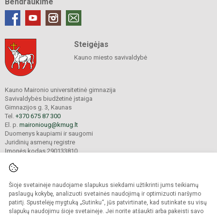
Bendraukime
Steigėjas
Kauno miesto savivaldybė
Kauno Maironio universitetinė gimnazija
Savivaldybės biudžetinė įstaiga
Gimnazijos g. 3, Kaunas
Tel.
+370 675 87 300
El. p.
maironioug@kmug.lt
Duomenys kaupiami ir saugomi
Juridinių asmenų registre
Įmonės kodas 290133810
Šioje svetainėje naudojame slapukus siekdami užtikrinti jums teikiamų
© 2025. Kauno Maironio universitetinė gimnazija. Visos teisės saugomos.
Kopijuoti turinį be raštiško įstaigos administracijos sutikimo griežtai draudžiama.
paslaugų kokybę, analizuoti svetainės naudojimą ir optimizuoti naršymo
patirtį. Spustelėję mygtuką „Sutinku“, jūs patvirtinate, kad sutinkate su visų
Prieinamumo paraiška
Slapukų valdymas
slapukų naudojimu šioje svetainėje. Jei norite atšaukti arba pakeisti savo