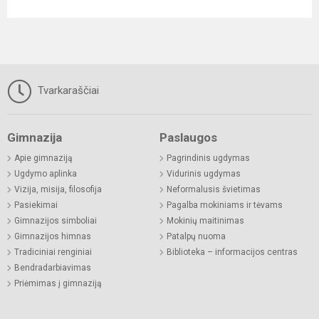
Tvarkaraščiai
Gimnazija
Paslaugos
Apie gimnaziją
Pagrindinis ugdymas
Ugdymo aplinka
Vidurinis ugdymas
Vizija, misija, filosofija
Neformalusis švietimas
Pasiekimai
Pagalba mokiniams ir tėvams
Gimnazijos simboliai
Mokinių maitinimas
Gimnazijos himnas
Patalpų nuoma
Tradiciniai renginiai
Biblioteka – informacijos centras
Bendradarbiavimas
Priėmimas į gimnaziją