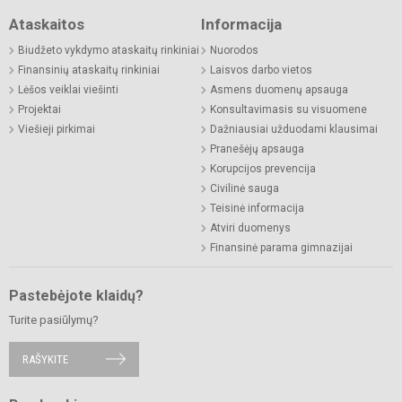
Ataskaitos
Informacija
Biudžeto vykdymo ataskaitų rinkiniai
Nuorodos
Finansinių ataskaitų rinkiniai
Laisvos darbo vietos
Lėšos veiklai viešinti
Asmens duomenų apsauga
Projektai
Konsultavimasis su visuomene
Viešieji pirkimai
Dažniausiai užduodami klausimai
Pranešėjų apsauga
Korupcijos prevencija
Civilinė sauga
Teisinė informacija
Atviri duomenys
Finansinė parama gimnazijai
Pastebėjote klaidų?
Turite pasiūlymų?
RAŠYKITE