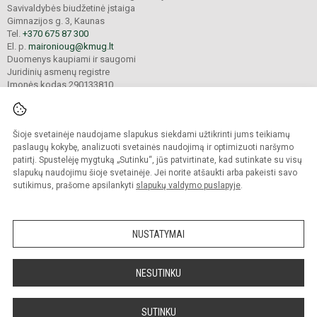
Savivaldybės biudžetinė įstaiga
Gimnazijos g. 3, Kaunas
Tel.
+370 675 87 300
El. p.
maironioug@kmug.lt
Duomenys kaupiami ir saugomi
Juridinių asmenų registre
Įmonės kodas 290133810
Šioje svetainėje naudojame slapukus siekdami užtikrinti jums teikiamų
© 2025. Kauno Maironio universitetinė gimnazija. Visos teisės saugomos.
Kopijuoti turinį be raštiško įstaigos administracijos sutikimo griežtai draudžiama.
paslaugų kokybę, analizuoti svetainės naudojimą ir optimizuoti naršymo
patirtį. Spustelėję mygtuką „Sutinku“, jūs patvirtinate, kad sutinkate su visų
Prieinamumo paraiška
Slapukų valdymas
slapukų naudojimu šioje svetainėje. Jei norite atšaukti arba pakeisti savo
sutikimus, prašome apsilankyti
slapukų valdymo puslapyje
.
Sumanus būdas atnaujinti
mokyklos interneto
svetainę
NUSTATYMAI
NESUTINKU
SUTINKU