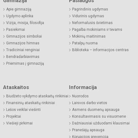
Gimnazija
Paslaugos
Apie gimnaziją
Pagrindinis ugdymas
Ugdymo aplinka
Vidurinis ugdymas
Vizija, misija, filosofija
Neformalusis švietimas
Pasiekimai
Pagalba mokiniams ir tėvams
Gimnazijos simboliai
Mokinių maitinimas
Gimnazijos himnas
Patalpų nuoma
Tradiciniai renginiai
Biblioteka – informacijos centras
Bendradarbiavimas
Priėmimas į gimnaziją
Ataskaitos
Informacija
Biudžeto vykdymo ataskaitų rinkiniai
Nuorodos
Finansinių ataskaitų rinkiniai
Laisvos darbo vietos
Lėšos veiklai viešinti
Asmens duomenų apsauga
Projektai
Konsultavimasis su visuomene
Viešieji pirkimai
Dažniausiai užduodami klausimai
Pranešėjų apsauga
Korupcijos prevencija