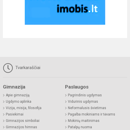
Tvarkaraščiai
Gimnazija
Paslaugos
Apie gimnaziją
Pagrindinis ugdymas
Ugdymo aplinka
Vidurinis ugdymas
Vizija, misija, filosofija
Neformalusis švietimas
Pasiekimai
Pagalba mokiniams ir tėvams
Gimnazijos simboliai
Mokinių maitinimas
Gimnazijos himnas
Patalpų nuoma