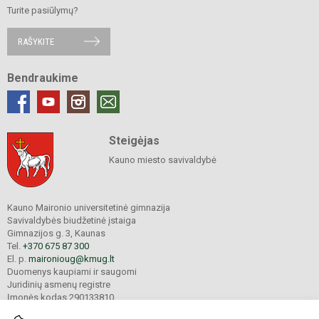
Turite pasiūlymų?
RAŠYKITE
Bendraukime
Steigėjas
Kauno miesto savivaldybė
Kauno Maironio universitetinė gimnazija
Savivaldybės biudžetinė įstaiga
Gimnazijos g. 3, Kaunas
Tel.
+370 675 87 300
El. p.
maironioug@kmug.lt
Duomenys kaupiami ir saugomi
Juridinių asmenų registre
Įmonės kodas 290133810