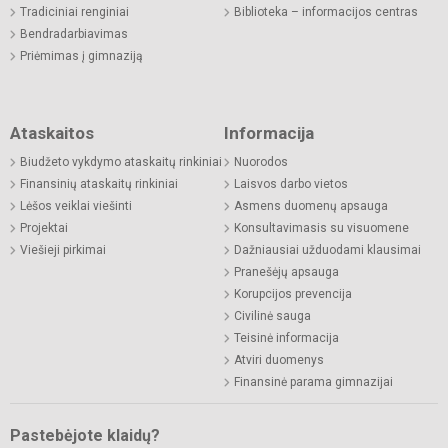
Tradiciniai renginiai
Biblioteka – informacijos centras
Bendradarbiavimas
Priėmimas į gimnaziją
Ataskaitos
Informacija
Biudžeto vykdymo ataskaitų rinkiniai
Nuorodos
Finansinių ataskaitų rinkiniai
Laisvos darbo vietos
Lėšos veiklai viešinti
Asmens duomenų apsauga
Projektai
Konsultavimasis su visuomene
Viešieji pirkimai
Dažniausiai užduodami klausimai
Pranešėjų apsauga
Korupcijos prevencija
Civilinė sauga
Teisinė informacija
Atviri duomenys
Finansinė parama gimnazijai
Pastebėjote klaidų?