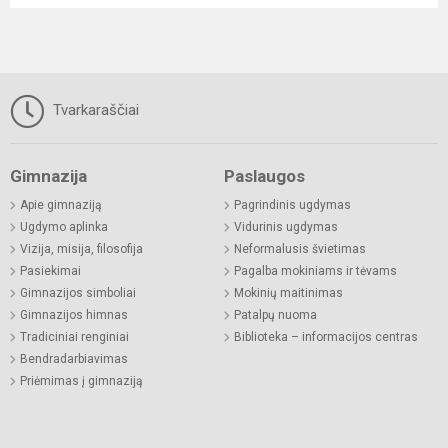
Tvarkaraščiai
Gimnazija
Paslaugos
Apie gimnaziją
Pagrindinis ugdymas
Ugdymo aplinka
Vidurinis ugdymas
Vizija, misija, filosofija
Neformalusis švietimas
Pasiekimai
Pagalba mokiniams ir tėvams
Gimnazijos simboliai
Mokinių maitinimas
Gimnazijos himnas
Patalpų nuoma
Tradiciniai renginiai
Biblioteka – informacijos centras
Bendradarbiavimas
Priėmimas į gimnaziją