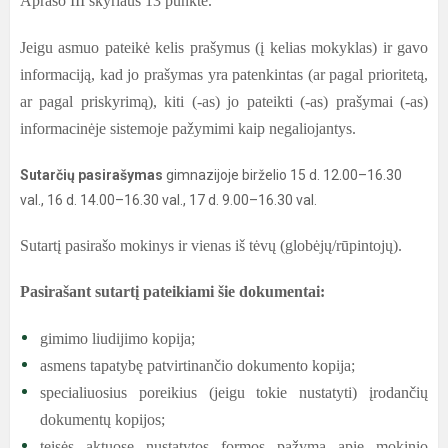
Aprašo III skyriaus 13 punkte.
Jeigu asmuo pateikė kelis prašymus (į kelias mokyklas) ir gavo
informaciją, kad jo prašymas yra patenkintas (ar pagal prioritetą,
ar pagal priskyrimą), kiti (-as) jo pateikti (-as) prašymai (-as)
informacinėje sistemoje pažymimi kaip negaliojantys.
Sutarčių pasirašymas
gimnazijoje birželio 15 d. 12.00–16.30
val., 16 d. 14.00–16.30 val., 17 d. 9.00–16.30 val.
Sutartį pasirašo mokinys ir vienas iš tėvų (globėjų/rūpintojų).
Pasirašant sutartį pateikiami šie dokumentai:
gimimo liudijimo kopija;
asmens tapatybę patvirtinančio dokumento kopija;
specialiuosius poreikius (jeigu tokie nustatyti) įrodančių
dokumentų kopijos;
teisės aktuose nustatytos formos pažyma apie mokinio