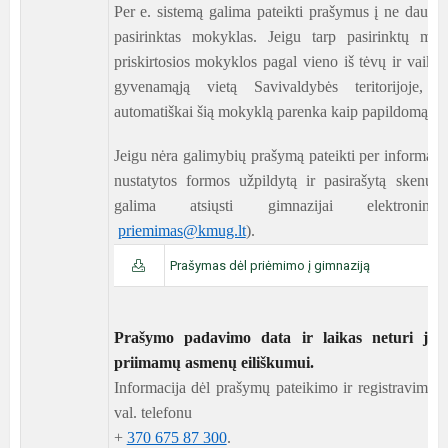
Per e. sistemą galima pateikti prašymus į ne daugi
pasirinktas mokyklas. Jeigu tarp pasirinktų mo
priskirtosios mokyklos pagal vieno iš tėvų ir vaiko
gyvenamąją vietą Savivaldybės teritorijoje, e
automatiškai šią mokyklą parenka kaip papildomą m
Jeigu nėra galimybių prašymą pateikti per informaci
nustatytos formos užpildytą ir pasirašytą skenuo
galima atsiųsti gimnazijai elektronini
priemimas@kmug.lt
).
Prašymas dėl priėmimo į gimnaziją
Prašymo padavimo data ir laikas neturi joki
priimamų asmenų eiliškumui.
Informacija dėl prašymų pateikimo ir registravimo 
val. telefonu
+
370 675 87 300
.