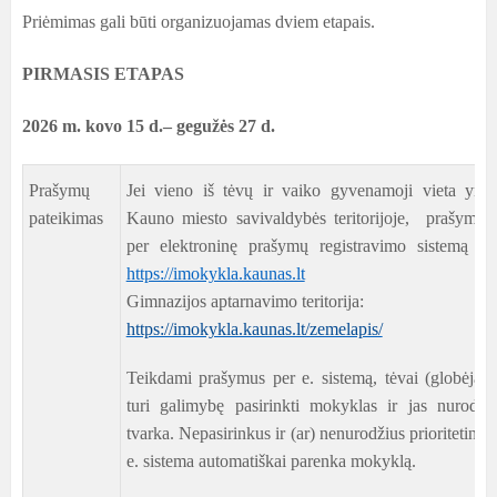
Priėmimas gali būti organizuojamas dviem etapais.
PIRMASIS ETAPAS
2026 m. kovo 15 d.– gegužės 27 d.
Prašymų
Jei vieno iš tėvų ir vaiko gyvenamoji vieta yra 
pateikimas
Kauno miesto savivaldybės teritorijoje, prašymai 
per elektroninę prašymų registravimo sistemą (e.
https://imokykla.kaunas.lt
Gimnazijos aptarnavimo teritorija:
https://imokykla.kaunas.lt/zemelapis/
Teikdami prašymus per e. sistemą, tėvai (globėjai, 
turi galimybę pasirinkti mokyklas ir jas nurodyti 
tvarka. Nepasirinkus ir (ar) nenurodžius prioritetinė
e. sistema automatiškai parenka mokyklą.