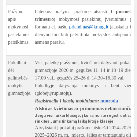
Pažymų
Pateikus prašymą prašome atsiųsti
I pusmečio
apie
trimestro)
mokymosi pasiekimų įvertinimus pdf
mokymosi
formatu el. paštu
priemimas@kmug.lt
(ataskaita iš e
pasiekimus
dienyno turi būti patvirtinta mokyklos antspaudu i
pateikimas
asmens parašu).
Pokalbiai
Visi, pateikę prašymus, kviečiami dalyvauti pokalbyj
dėl
gimnazijoje 2026 m. gegužės 11–14 ir 18–19 dieno
galimybės
17.00 val., gegužės 25–26 d. 14.30–16.30 val.
mokytis
Pokalbyje dalyvauja mokinys ir bent viena
gimnazijoje.
(globėjų/rūpintojų).
Registracija I klasių mokiniams:
nuoroda
Atskiras kvietimas ar priminimas nebus siunčiami
Jeigu visi laikai klasėje, į kurią norite registruotis, yr
rinkitės Jums tinkamą laiką kitoje klasėje.
Atvykstant į pokalbį prašome atsinešti 2024–2025 m.
2025–2026 m. m. miesto, šalies ar tarptautinių olimp