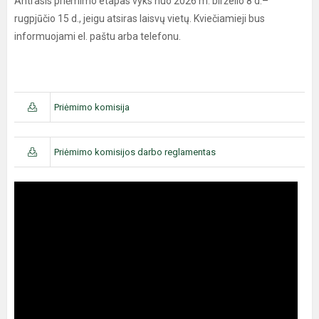
Antrasis priėmimo etapas vyks nuo 2026 m. birželio 8 d.–
rugpjūčio 15 d., jeigu atsiras laisvų vietų. Kviečiamieji bus
informuojami el. paštu arba telefonu.
Priėmimo komisija
Priėmimo komisijos darbo reglamentas