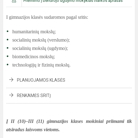
Priėmimo į bendrojo ugdymo mokyklas tvarkos aprašas
I gimnazijos klasės sudaromos pagal sritis:
humanitarinių mokslų;
socialinių mokslų (verslumo);
socialinių mokslų (ugdymo);
biomedicinos mokslų;
technologijų ir fizinių mokslų.
PLANUOJAMOS KLASĖS
RENKAMĖS SRITĮ
Į II (10)–III (11) gimnazijos klases mokiniai priimami tik
atsiradus laisvoms vietoms.