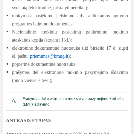
sveikatą (elektroninė, pristatyti nereikia);
mokymosi pasiekimų įteisinimo arba atitinkamos ugdymo
programos baigimo dokumentas;
Nacionalinio mokinių pasiekimų patikrinimo mokinio
ataskaitos kopija (stojant į I kl.);
elektroninė dokumentinė nuotrauka (iki birželio 17 d. siųsti
el. paštu:
priemimas@kmug.lt
);
popierinė dokumentinė nuotrauka.
prašymas dėl elektroninio mokinio pažymėjimo išdavimo
(pildo vienas iš tėvų);
Prašymas dėl elektroninio moksleivio pažymėjimo kortelės
(EMP) išdavimo
ANTRASIS ETAPAS