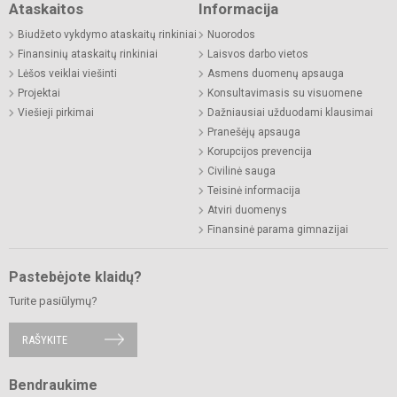
Ataskaitos
Informacija
Biudžeto vykdymo ataskaitų rinkiniai
Nuorodos
Finansinių ataskaitų rinkiniai
Laisvos darbo vietos
Lėšos veiklai viešinti
Asmens duomenų apsauga
Projektai
Konsultavimasis su visuomene
Viešieji pirkimai
Dažniausiai užduodami klausimai
Pranešėjų apsauga
Korupcijos prevencija
Civilinė sauga
Teisinė informacija
Atviri duomenys
Finansinė parama gimnazijai
Pastebėjote klaidų?
Turite pasiūlymų?
RAŠYKITE
Bendraukime