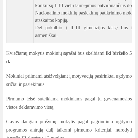
konkursų I–III vietų laimėjimus patvirtinančius doku
Nacionalinio mokinių pasiekimų patikrinimo mokinio
ataskaitos kopiją.
Dėl pokalbio į II–III gimnazijos klasę bus in
asmeniškai.
Kviečiamų mokytis mokinių sąrašai bus skelbiami
iki birželio 5
d.
Mokiniai priimami atsižvelgiant į motyvaciją pasirinktai ugdymo
sričiai ir pasiekimus.
Pirmumo teisė suteikiama mokiniams pagal jų gyvenamosios
vietos deklaravimo vietą.
Gavus daugiau prašymų mokytis pagal pagrindinio ugdymo
programos antrąją dalį taikomi pirmumo kriterijai, nurodyti