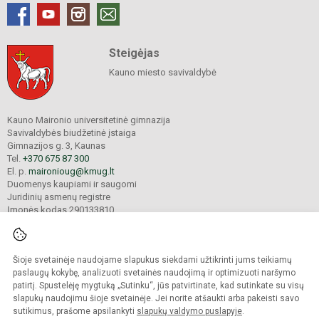
Steigėjas
Kauno miesto savivaldybė
Kauno Maironio universitetinė gimnazija
Savivaldybės biudžetinė įstaiga
Gimnazijos g. 3, Kaunas
Tel.
+370 675 87 300
El. p.
maironioug@kmug.lt
Duomenys kaupiami ir saugomi
Juridinių asmenų registre
Įmonės kodas 290133810
Šioje svetainėje naudojame slapukus siekdami užtikrinti jums teikiamų
© 2025. Kauno Maironio universitetinė gimnazija. Visos teisės saugomos.
Kopijuoti turinį be raštiško įstaigos administracijos sutikimo griežtai draudžiama.
paslaugų kokybę, analizuoti svetainės naudojimą ir optimizuoti naršymo
patirtį. Spustelėję mygtuką „Sutinku“, jūs patvirtinate, kad sutinkate su visų
Prieinamumo paraiška
Slapukų valdymas
slapukų naudojimu šioje svetainėje. Jei norite atšaukti arba pakeisti savo
sutikimus, prašome apsilankyti
slapukų valdymo puslapyje
.
Sumanus būdas atnaujinti