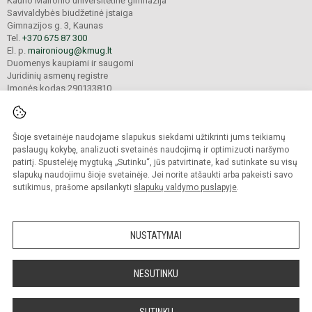
Kauno Maironio universitetinė gimnazija
Savivaldybės biudžetinė įstaiga
Gimnazijos g. 3, Kaunas
Tel.
+370 675 87 300
El. p.
maironioug@kmug.lt
Duomenys kaupiami ir saugomi
Juridinių asmenų registre
Įmonės kodas 290133810
Šioje svetainėje naudojame slapukus siekdami užtikrinti jums teikiamų
© 2025. Kauno Maironio universitetinė gimnazija. Visos teisės saugomos.
Kopijuoti turinį be raštiško įstaigos administracijos sutikimo griežtai draudžiama.
paslaugų kokybę, analizuoti svetainės naudojimą ir optimizuoti naršymo
patirtį. Spustelėję mygtuką „Sutinku“, jūs patvirtinate, kad sutinkate su visų
Prieinamumo paraiška
Slapukų valdymas
slapukų naudojimu šioje svetainėje. Jei norite atšaukti arba pakeisti savo
sutikimus, prašome apsilankyti
slapukų valdymo puslapyje
.
Sumanus būdas atnaujinti
mokyklos interneto
svetainę
NUSTATYMAI
NESUTINKU
SUTINKU