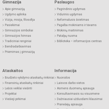
Gimnazija
Paslaugos
Apie gimnaziją
Pagrindinis ugdymas
Ugdymo aplinka
Vidurinis ugdymas
Vizija, misija, filosofija
Neformalusis švietimas
Pasiekimai
Pagalba mokiniams ir tėvams
Gimnazijos simboliai
Mokinių maitinimas
Gimnazijos himnas
Patalpų nuoma
Tradiciniai renginiai
Biblioteka – informacijos centras
Bendradarbiavimas
Priėmimas į gimnaziją
Ataskaitos
Informacija
Biudžeto vykdymo ataskaitų rinkiniai
Nuorodos
Finansinių ataskaitų rinkiniai
Laisvos darbo vietos
Lėšos veiklai viešinti
Asmens duomenų apsauga
Projektai
Konsultavimasis su visuomene
Viešieji pirkimai
Dažniausiai užduodami klausimai
Pranešėjų apsauga