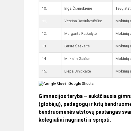
10.
Inga Čibinskienė
Tėvų atst
11.
Vestina Rasiukevičiūtė
Mokinių a
12.
Margarita Ratkelytė
Mokinių a
13.
Gustė Šeškaitė
Mokinių a
14.
Maksim Gaišun
Mokinių 
15.
Liepa Sinickaitė
Mokinių 
Google Sheets
Gimnazijos taryba
– aukščiausia gimnaz
(globėjų), pedagogų ir kitų bendruomen
bendruomenės atstovų pastangas svar
kolegialiai nagrinėti ir spręsti.