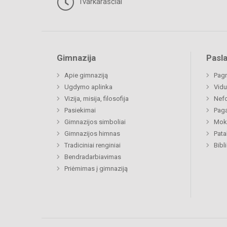
Tvarkaraščiai
Gimnazija
Pasl
Apie gimnaziją
Pagr
Ugdymo aplinka
Vidu
Vizija, misija, filosofija
Nefo
Pasiekimai
Paga
Gimnazijos simboliai
Moki
Gimnazijos himnas
Pat
Tradiciniai renginiai
Bibl
Bendradarbiavimas
Priėmimas į gimnaziją