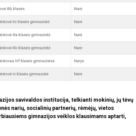
ovė IIIb klasės
Narė
tstovė IIc klasės gimnazistė
Narė
tstovė IIIa klasės gimnazistė
Narė
tstovė IIIc klasės gimnazistė
Narė
atstovas IVf klasės gimnazistas
Narys
atstovė Ic klasės gimnazistė
Narė
ijos savivaldos institucija, telkianti mokinių, jų tėvų
ės narių, socialinių partnerių, rėmėjų, vietos
biausiems gimnazijos veiklos klausimams aptarti,