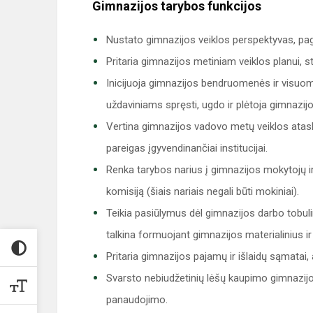
Gimnazijos tarybos funkcijos
Nustato gimnazijos veiklos perspektyvas, pa
Pritaria gimnazijos metiniam veiklos planui, 
Inicijuoja gimnazijos bendruomenės ir visu
uždaviniams spręsti, ugdo ir plėtoja gimnazijo
Vertina gimnazijos vadovo metų veiklos ataska
pareigas įgyvendinančiai institucijai.
Renka tarybos narius į gimnazijos mokytojų ir
komisiją (šiais nariais negali būti mokiniai).
Teikia pasiūlymus dėl gimnazijos darbo tobu
talkina formuojant gimnazijos materialinius ir i
Pritaria gimnazijos pajamų ir išlaidų sąmatai, 
Svarsto nebiudžetinių lėšų kaupimo gimnazijos
panaudojimo.