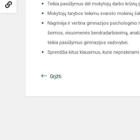
Teikia pasiūlymus dėl mokytojų darbo krūvių 
Mokytojų tarybos teikimu svarsto mokinių ša
Nagrinėja ir vertina gimnazijos psichologinio
šeimos, visuomenės bendradarbiavimą, analizuo
teikia pasiūlymus gimnazijos vadovybei.
Sprendžia kitus klausimus, kurie nepriskiriami
Grįžti