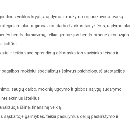
grindines veiklos kryptis, ugdymo ir mokymo organizavimo tvarką.
strateginiam planui, gimnazijos darbo tvarkos taisyklėms, ugdymo plan
omenės bendradarbiavimą, telkia gimnazijos bendruomenę gimnazijos
s kultūrą.
itą ir teikia savo sprendimą dėl ataskaitos savininko teises ir
 pagalbos mokiniui specialistų (išskyrus psichologus) atestacijos
linimo, saugių darbo, mokinių ugdymo ir globos sąlygų sudarymo,
ntelektinius išteklius.
analizuoja ūkinę, finansinę veiklą.
 sąskaitoje galimybes, teikia pasiūlymus dėl jų paskirstymo ir