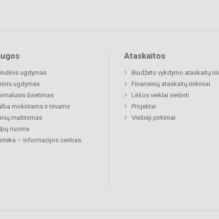
augos
Ataskaitos
indinis ugdymas
Biudžeto vykdymo ataskaitų rin
rinis ugdymas
Finansinių ataskaitų rinkiniai
rmalusis švietimas
Lėšos veiklai viešinti
lba mokiniams ir tėvams
Projektai
nių maitinimas
Viešieji pirkimai
alpų nuoma
ioteka – informacijos centras