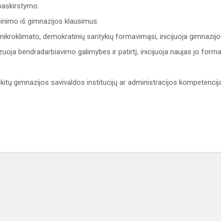
paskirstymo.
linimo iš gimnazijos klausimus.
 mikroklimato, demokratinių santykių formavimąsi, inicijuoja gimnazijo
ja bendradarbiavimo galimybes ir patirtį, inicijuoja naujas jo forma
 kitų gimnazijos savivaldos institucijų ar administracijos kompetencija