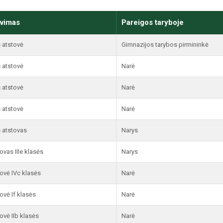
avimas
Pareigos taryboje
 atstovė
Gimnazijos tarybos pirmininkė
 atstovė
Narė
 atstovė
Narė
 atstovė
Narė
 atstovas
Narys
ovas IIIe klasės
Narys
ovė IVc klasės
Narė
ovė If klasės
Narė
ovė IIb klasės
Narė