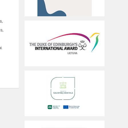
s,
s,
i.