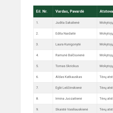
Eil. Nr.
Vardas, Pavardė
Atstov
1.
Judita Sakalienė
Mokytojų
2.
Edita Naidaitė
Mokytojų
3.
Laura Kunigonytė
Mokytojų
4.
Ramunė Balčiuvienė
Mokytojų
5.
Tomas Skrickus
Mokytojų
6.
Aldas Katkauskas
Tėvų atst
7.
Eglė Leščinskienė
Tėvų atst
8.
Irmina Juozaitienė
Tėvų atst
9.
Skaistė Vasiliauskienė
Tėvų atst