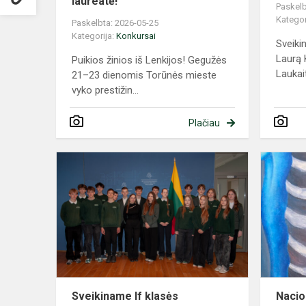
laureatė!
Paskelb
Kategor
Paskelbta: 2026-05-25
Kategorija:
Konkursai
Sveiki
Laurą 
Puikios žinios iš Lenkijos! Gegužės
Laukait
21–23 dienomis Torūnės mieste
vyko prestižin...
Plačiau
Sveikiname
If
klasės
gimnazistu
Sveikiname If klasės
Nacio