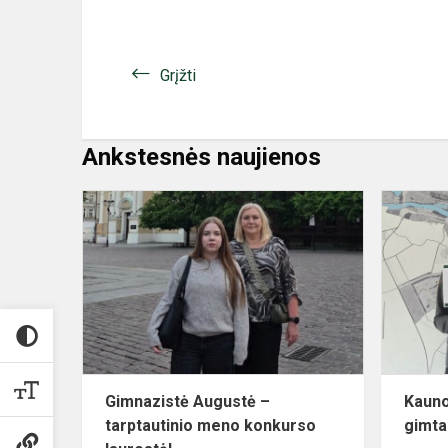
Grįžti
Ankstesnės naujienos
Gimnazistė
Augustė
–
tarptautinio
meno
konkurso
laureatė!
Gimnazistė Augustė –
Kauno
tarptautinio meno konkurso
gimta