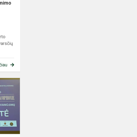
ūmimo
rto
varsčių
čiau
Pasaulinę
meno
dieną
–
prancūziškas
gimnazistų
triumfas