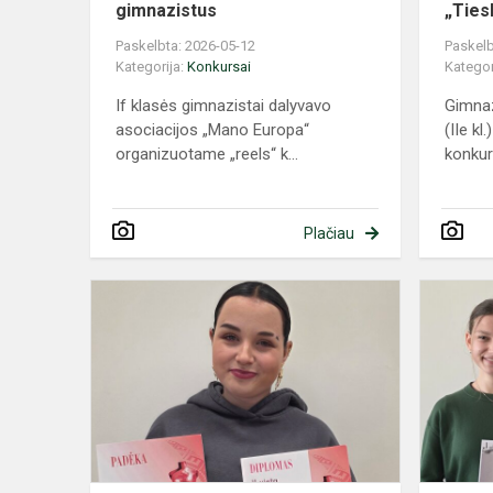
gimnazistus
„Ties
Paskelbta: 2026-05-12
Paskelb
Kategorija:
Konkursai
Kategor
If klasės gimnazistai dalyvavo
Gimnaz
asociacijos „Mano Europa“
(IIe kl
organizuotame „reels“ k...
konkurs
Plačiau
„Avangarda
2026“:
Skaistės
Ignatavičiūt
kolekcijai
–
II...