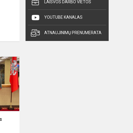
LAISVOS DARBO VIETOS
YOUTUBE KANALAS
ATNAUJINIMŲ PRENUMERATA
Dalyvavome
Demokratijos
žinių
konkurso
finale
s