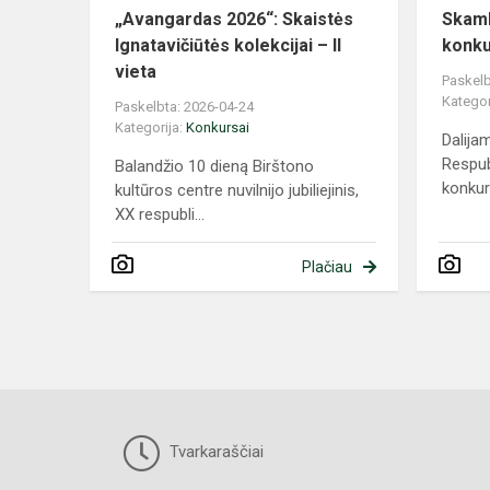
„Avangardas 2026“: Skaistės
Skamb
Ignatavičiūtės kolekcijai – II
konku
vieta
Paskelb
Kategor
Paskelbta: 2026-04-24
Kategorija:
Konkursai
Dalija
Respub
​Balandžio 10 dieną Birštono
konkur
kultūros centre nuvilnijo jubiliejinis,
XX respubli...
Plačiau
Tvarkaraščiai