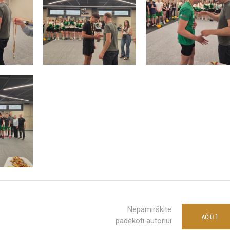
Nepamirškite
1
AČIŪ
padėkoti autoriui