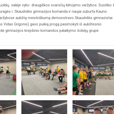
uoklių salėje vyko draugiškos svarsčių kilnojimo varžybos. Susitiko 
ragės r. Skaudvilės gimnazijos komanda ir naujai suburta Kauno
Varžybose aukštą meistriškumą demonstravo Skaudvilės gimnazistai.
Vidas Grigonis) gavo puikią progą pasimokyti iš aukštesnio
dė gimnazijos krepšinio komandos palaikymo šokėjų grupė.