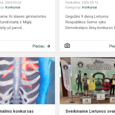
ta: 2026-05-22
Paskelbta: 2026-05-13
ija:
Konkursai
Kategorija:
Konkursai
name IIc klasės gimnazistes
Gegužės 9 dieną Lietuvos
Kundrotaitę ir Miglę
Respublikos Seime vyko
ytę už parod...
Demokratijos žinių konkurso fi
Plačiau
Pla
Nacionalinis
konkursas
„Tieskime
s
tiltus
gyvenimui“
nalinis konkursas
Sveikiname Lietuvos sva