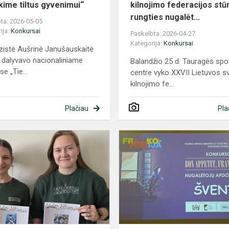
kime tiltus gyvenimui“
kilnojimo federacijos st
rungties nugalėt...
ta: 2026-05-05
ija:
Konkursai
Paskelbta: 2026-04-27
Kategorija:
Konkursai
istė Aušrinė Janušauskaitė
.) dalyvavo nacionaliniame
Balandžio 25 d. Tauragės spo
e „Tie...
centre vyko XXVII Lietuvos s
kilnojimo fe...
Plačiau
Pla
s
Skambančios
pergalės
piešinių
ės
konkurse
„Matau
muziką“