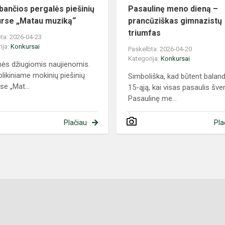
ančios pergalės piešinių
Pasaulinę meno dieną –
rse „Matau muziką“
prancūziškas gimnazistų
triumfas
ta: 2026-04-23
ija:
Konkursai
Paskelbta: 2026-04-20
Kategorija:
Konkursai
mės džiugiomis naujienomis.
likiniame mokinių piešinių
Simboliška, kad būtent balan
se „Mat...
15-ąją, kai visas pasaulis šve
Pasaulinę me...
Plačiau
Pla