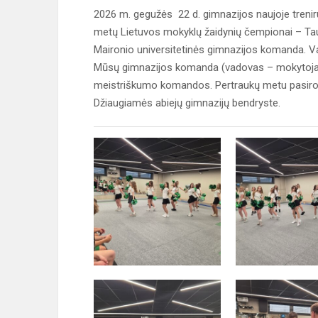
2026 m. gegužės 22 d. gimnazijos naujoje trenir
metų Lietuvos mokyklų žaidynių čempionai – Tau
Maironio universitetinės gimnazijos komanda. 
Mūsų gimnazijos komanda (vadovas – mokytojas 
meistriškumo komandos. Pertraukų metu pasiro
Džiaugiamės abiejų gimnazijų bendryste.