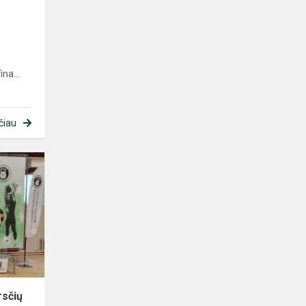
na...
čiau
Sveikiname
Lietuvos
svarsčių
kilnojimo
federacijos
stūmimo...
rsčių