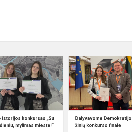
Kauno
istorijos
konkursas
„Su
gimtadieniu,
mylimas
mieste!“
 istorijos konkursas „Su
Dalyvavome Demokratijo
dieniu, mylimas mieste!“
žinių konkurso finale