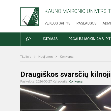
KAUNO MAIRONIO UNIVERSIT
VEIKLOS SRITYS
PASLAUGOS
ADMI
PRADŽIA
UGDYMAS
PAGALBA MOKINIAMS IR 
Titulinis
Naujienos
Konkursai
Draugiškos svarsčių kilno
Paskelbta: 2026-05-27
Kategorija:
Konkursai