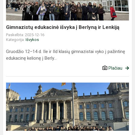
Berlyną
ir
Lenkiją
Gimnazistų edukacinė išvyka į Berlyną ir Lenkiją
Paskelbta: 2025-12-16
Kategorija:
Išvykos
Gruodžio 12–14 d. IIe ir IId klasių gimnazistai vyko į pažintinę
edukacinę kelionę į Berly...
Plačiau
Gimnazistų
išvyka
į
Lenkiją
ir
Vokietiją