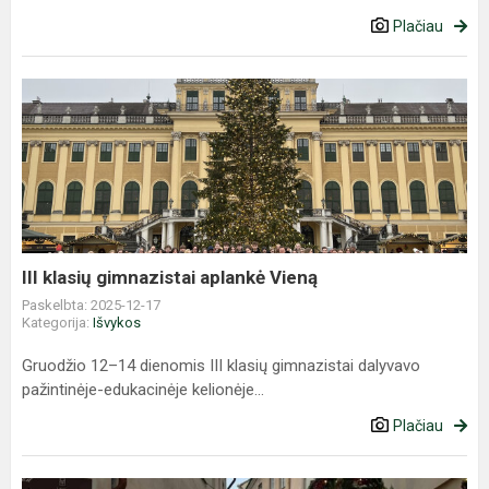
Plačiau
III
klasių
gimnazistai
aplankė
Vieną
III klasių gimnazistai aplankė Vieną
Paskelbta: 2025-12-17
Kategorija:
Išvykos
Gruodžio 12–14 dienomis III klasių gimnazistai dalyvavo
pažintinėje-edukacinėje kelionėje...
Plačiau