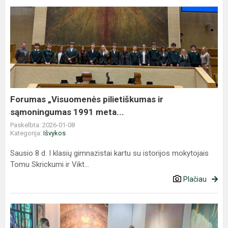
Forumas
„Visuomenės
pilietiškumas
ir
sąmoningumas
1991
meta...
Forumas „Visuomenės pilietiškumas ir
sąmoningumas 1991 meta...
Paskelbta: 2026-01-08
Kategorija:
Išvykos
Sausio 8 d. I klasių gimnazistai kartu su istorijos mokytojais
Tomu Skrickumi ir Vikt...
Plačiau
Išvyka
į