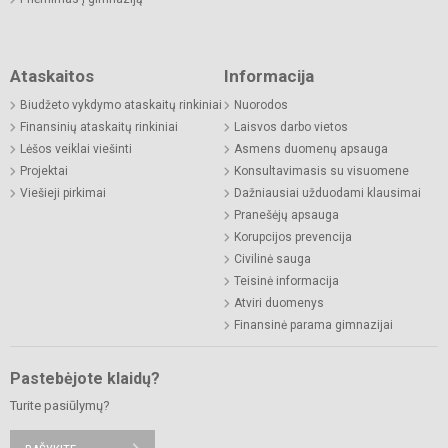
Ataskaitos
Informacija
Biudžeto vykdymo ataskaitų rinkiniai
Nuorodos
Finansinių ataskaitų rinkiniai
Laisvos darbo vietos
Lėšos veiklai viešinti
Asmens duomenų apsauga
Projektai
Konsultavimasis su visuomene
Viešieji pirkimai
Dažniausiai užduodami klausimai
Pranešėjų apsauga
Korupcijos prevencija
Civilinė sauga
Teisinė informacija
Atviri duomenys
Finansinė parama gimnazijai
Pastebėjote klaidų?
Turite pasiūlymų?