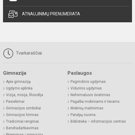
ATNAUJINIMŲ PRENUMERATA
Tvarkaraščiai
Gimnazija
Paslaugos
Apie gimnaziją
Pagrindinis ugdymas
Ugdymo aplinka
Vidurinis ugdymas
Vizija, misija, filosofija
Neformalusis švietimas
Pasiekimai
Pagalba mokiniams ir tėvams
Gimnazijos simboliai
Mokinių maitinimas
Gimnazijos himnas
Patalpų nuoma
Tradiciniai renginiai
Biblioteka – informacijos centras
Bendradarbiavimas
Priėmimas į gimnaziją