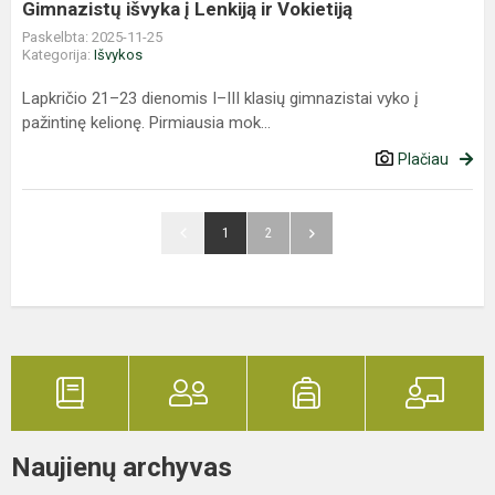
Gimnazistų išvyka į Lenkiją ir Vokietiją
Paskelbta: 2025-11-25
Kategorija:
Išvykos
Lapkričio 21–23 dienomis I–III klasių gimnazistai vyko į
pažintinę kelionę. Pirmiausia mok...
Plačiau
1
2
Naujienų archyvas