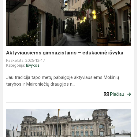
Aktyviausiems
gimnazistams
–
edukacinė
išvyka
Aktyviausiems gimnazistams – edukacinė išvyka
Paskelbta: 2025-12-17
Kategorija:
Išvykos
Jau tradicija tapo metų pabaigoje aktyviausiems Mokinių
tarybos ir Maironiečių draugijos n...
Plačiau
Gimnazistų
edukacinė
išvyka
į