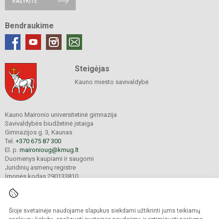
RAŠYKITE
Bendraukime
Steigėjas
Kauno miesto savivaldybė
Kauno Maironio universitetinė gimnazija
Savivaldybės biudžetinė įstaiga
Gimnazijos g. 3, Kaunas
Tel.
+370 675 87 300
El. p.
maironioug@kmug.lt
Duomenys kaupiami ir saugomi
Juridinių asmenų registre
Įmonės kodas 290133810
Šioje svetainėje naudojame slapukus siekdami užtikrinti jums teikiamų
© 2025. Kauno Maironio universitetinė gimnazija. Visos teisės saugomos.
Kopijuoti turinį be raštiško įstaigos administracijos sutikimo griežtai draudžiama.