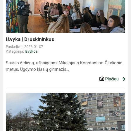
Druskininkus
Išvyka į Druskininkus
Paskelbta: 2026-01-07
Kategorija:
Išvykos
Sausio 6 dieną, užbaigdami Mikalojaus Konstantino Čiurlionio
metus, Ugdymo klasių gimnazis...
Plačiau
Pedagogų
edukacinė
išvyka
į
Panevėžį