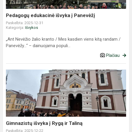
Pedagogų edukacinė išvyka į Panevėžį
Paskelbta: 2025-12-31
Kategorija:
Išvykos
„Ant Nevėžio žalio kranto / Mes kasdien viens kitą randam /
Panevėžy…“ – dainuojama populi...
Plačiau
Gimnazistų
išvyka
į
Rygą
ir
Taliną
Gimnazistų išvyka į Rygą ir Taliną
Paskelbta: 2025-12-22