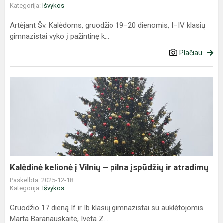
Kategorija:
Išvykos
Artėjant Šv. Kalėdoms, gruodžio 19–20 dienomis, I–IV klasių
gimnazistai vyko į pažintinę k...
Plačiau
Kalėdinė
kelionė
į
Vilnių
–
pilna
įspūdžių
ir
Kalėdinė kelionė į Vilnių – pilna įspūdžių ir atradimų
atradimų
Paskelbta: 2025-12-18
Kategorija:
Išvykos
Gruodžio 17 dieną If ir Ib klasių gimnazistai su auklėtojomis
Marta Baranauskaite, Iveta Z...