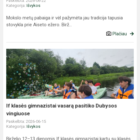
Paskelbta: 2026-06-22
Kategorija:
Išvykos
Mokslo metų pabaiga ir vėl pažymėta jau tradicija tapusia
stovykla prie Aiseto ežero. Birž...
Plačiau
If
klasės
gimnazistai
vasarą
pasitiko
Dubysos
vingiuose
If klasės gimnazistai vasarą pasitiko Dubysos
vingiuose
Paskelbta: 2026-06-15
Kategorija:
Išvykos
Birželio 12–13 dienomis If klasės gimnazistai kartu su klasės