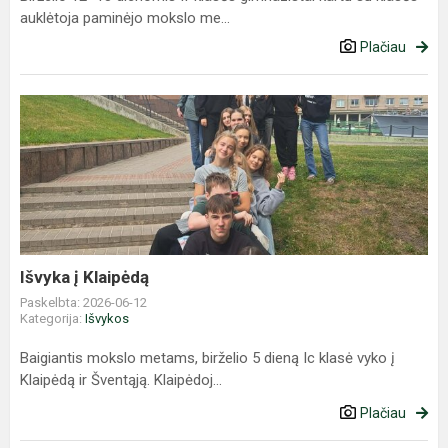
auklėtoja paminėjo mokslo me...
Plačiau
Išvyka
į
Klaipėdą
Išvyka į Klaipėdą
Paskelbta: 2026-06-12
Kategorija:
Išvykos
Baigiantis mokslo metams, birželio 5 dieną Ic klasė vyko į
Klaipėdą ir Šventąją. Klaipėdoj...
Plačiau