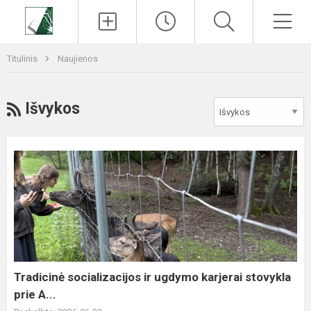
Paieška
Men
Titulinis
Naujienos
RSS
Išvykos
Tradicinė
socializacijos
ir
ugdymo
karjerai
stovykla
prie
A...
Tradicinė socializacijos ir ugdymo karjerai stovykla
prie A...