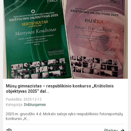
M
g
–
r
k
„
o
Mūsų gimnazistas – respublikinio konkurso „Krištolinis
objektyvas 2025“ dal...
Paskelbta: 2025-12-12
Kategorija:
Didžiuojamės
2025 m. gruodžio 4 d. Mokslo saloje vyko respublikinio fotoreportažų
konkurso „K...
Plačiau