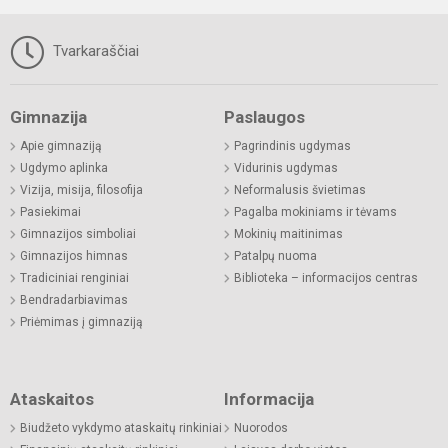
Tvarkaraščiai
Gimnazija
Paslaugos
Apie gimnaziją
Pagrindinis ugdymas
Ugdymo aplinka
Vidurinis ugdymas
Vizija, misija, filosofija
Neformalusis švietimas
Pasiekimai
Pagalba mokiniams ir tėvams
Gimnazijos simboliai
Mokinių maitinimas
Gimnazijos himnas
Patalpų nuoma
Tradiciniai renginiai
Biblioteka – informacijos centras
Bendradarbiavimas
Priėmimas į gimnaziją
Ataskaitos
Informacija
Biudžeto vykdymo ataskaitų rinkiniai
Nuorodos