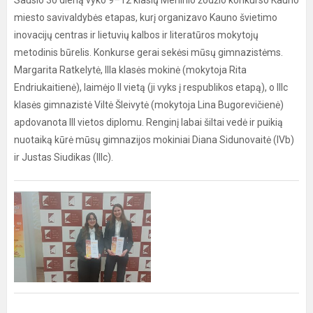
Sausio 30 dieną vyko 9–12 klasių Meninio žodžio konkurso Kauno
miesto savivaldybės etapas, kurį organizavo Kauno švietimo
inovacijų centras ir lietuvių kalbos ir literatūros mokytojų
metodinis būrelis. Konkurse gerai sekėsi mūsų gimnazistėms.
Margarita Ratkelytė, IIIa klasės mokinė (mokytoja Rita
Endriukaitienė), laimėjo II vietą (ji vyks į respublikos etapą), o IIIc
klasės gimnazistė Viltė Šleivytė (mokytoja Lina Bugorevičienė)
apdovanota III vietos diplomu. Renginį labai šiltai vedė ir puikią
nuotaiką kūrė mūsų gimnazijos mokiniai Diana Sidunovaitė (IVb)
ir Justas Siudikas (IIIc).