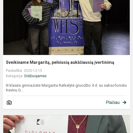
į
Sveikiname Margaritą, pelniusią aukščiausią įvertinimą
Paskelbta: 2025-12-15
Kategorija:
Didžiuojamės
III klasės gimnazistė Margarita Ratkelytė gruodžio 4 d. su saksofonistu
Kevinu G...
Plačiau
G
s
p