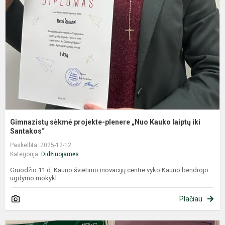
p
„
K
l
ik
S
Gimnazistų sėkmė projekte-plenere „Nuo Kauko laiptų iki
Santakos“
Paskelbta: 2025-12-12
Kategorija:
Didžiuojamės
Gruodžio 11 d. Kauno švietimo inovacijų centre vyko Kauno bendrojo
ugdymo mokykl...
Plačiau