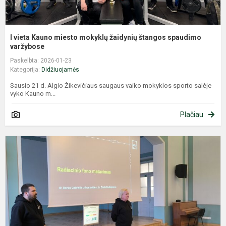
I vieta Kauno miesto mokyklų žaidynių štangos spaudimo
varžybose
Paskelbta: 2026-01-23
Kategorija:
Didžiuojamės
Sausio 21 d. Algio Žikevičiaus saugaus vaiko mokyklos sporto salėje
vyko Kauno m...
Plačiau
P
g
d
s
K
m
s