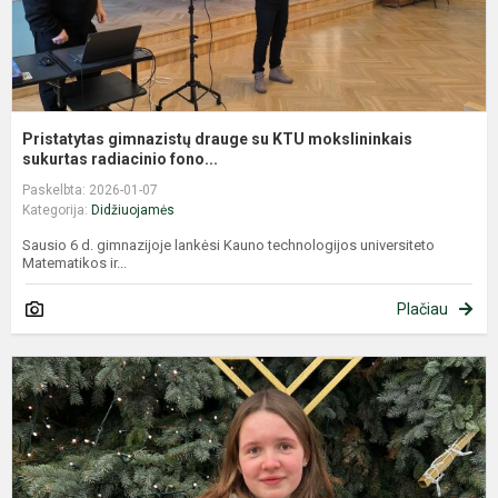
Pristatytas gimnazistų drauge su KTU mokslininkais
sukurtas radiacinio fono...
Paskelbta: 2026-01-07
Kategorija:
Didžiuojamės
Sausio 6 d. gimnazijoje lankėsi Kauno technologijos universiteto
Matematikos ir...
Plačiau
D
d
K