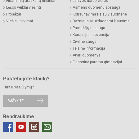
Finansinių ataskaitų rinkiniai
Laisvos darbo vietos
Lėšos veiklai viešinti
Asmens duomenų apsauga
Projektai
Konsultavimasis su visuomene
Viešieji pirkimai
Dažniausiai užduodami klausimai
Pranešėjų apsauga
Korupcijos prevencija
Civilinė sauga
Teisinė informacija
Atviri duomenys
Finansinė parama gimnazijai
Pastebėjote klaidų?
Turite pasiūlymų?
RAŠYKITE
Bendraukime