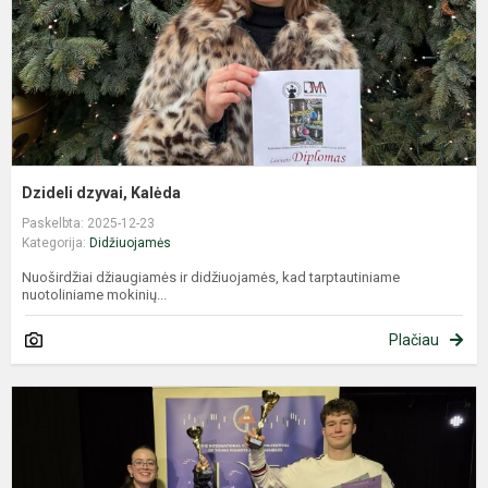
Dzideli dzyvai, Kalėda
Paskelbta: 2025-12-23
Kategorija:
Didžiuojamės
Nuoširdžiai džiaugiamės ir didžiuojamės, kad tarptautiniame
nuotoliniame mokinių...
Plačiau
S
M
p
a