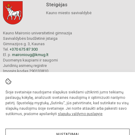
Steigėjas
Kauno miesto savivaldybė
Kauno Maironio universitetinė gimnazija
Savivaldybės biudžetinė įstaiga
Gimnazijos g. 3, Kaunas
Tel.
+370 675 87 300
El. p.
maironioug@kmug.lt
Duomenys kaupiami ir saugomi
Juridinių asmenų registre
Įmonės kodas 290133810
Šioje svetainėje naudojame slapukus siekdami užtikrinti jums teikiamų
© 2025. Kauno Maironio universitetinė gimnazija. Visos teisės saugomos.
Kopijuoti turinį be raštiško įstaigos administracijos sutikimo griežtai draudžiama.
paslaugų kokybę, analizuoti svetainės naudojimą ir optimizuoti naršymo
patirtį. Spustelėję mygtuką „Sutinku“, jūs patvirtinate, kad sutinkate su visų
Prieinamumo paraiška
Slapukų valdymas
slapukų naudojimu šioje svetainėje. Jei norite atšaukti arba pakeisti savo
sutikimus, prašome apsilankyti
slapukų valdymo puslapyje
.
Sumanus būdas atnaujinti
mokyklos interneto
svetainę
NUSTATYMAI