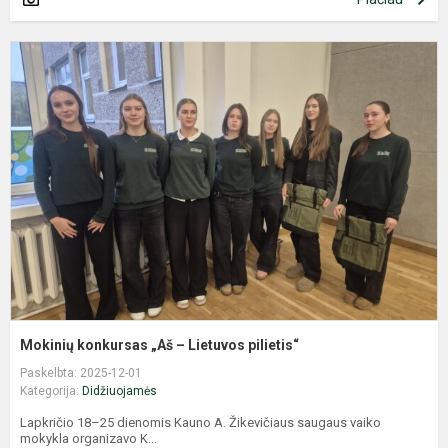
M
k
„
–
L
p
Mokinių konkursas „Aš – Lietuvos pilietis“
Paskelbta: 2025-12-01
Kategorija:
Didžiuojamės
Lapkričio 18–25 dienomis Kauno A. Žikevičiaus saugaus vaiko
mokykla organizavo K...