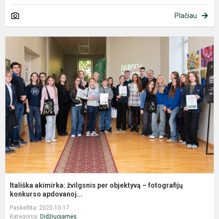
Plačiau
I
a
ž
p
o
–
f
ko
Itališka akimirka: žvilgsnis per objektyvą – fotografijų
konkurso apdovanoj...
Paskelbta: 2025-10-17
Kategorija:
Didžiuojamės