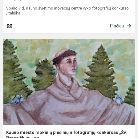
Spalio 7 d. Kauno švietimo inovacijų centre vyko fotografijų konkurso
„Itališka...
Plačiau
K
m
m
p
ir
f
k
„Š
Kauno miesto mokinių piešinių ir fotografijų konkursas „Šv.
Pranciškus – gy...