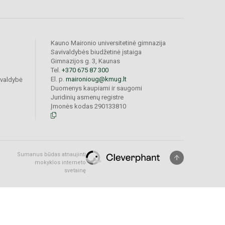
Kauno Maironio universitetinė gimnazija
Savivaldybės biudžetinė įstaiga
Gimnazijos g. 3, Kaunas
Tel.
+370 675 87 300
El. p.
maironioug@kmug.lt
ivaldybė
Duomenys kaupiami ir saugomi
Juridinių asmenų registre
Įmonės kodas 290133810
Sumanus būdas atnaujinti
mokyklos interneto
svetainę