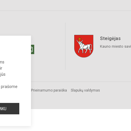
Steigėjas
raukime
Kauno miesto sav
ums
ir
 jūs
s, prašome
omos.
Prieinamumo paraiška
Slapukų valdymas
INKU