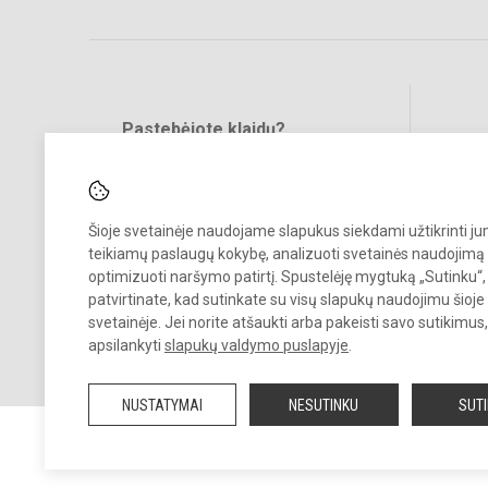
Pastebėjote klaidų?
Bend
Turite pasiūlymų?
RAŠYKITE
Šioje svetainėje naudojame slapukus siekdami užtikrinti j
teikiamų paslaugų kokybę, analizuoti svetainės naudojimą 
optimizuoti naršymo patirtį. Spustelėję mygtuką „Sutinku“,
patvirtinate, kad sutinkate su visų slapukų naudojimu šioje
svetainėje. Jei norite atšaukti arba pakeisti savo sutikimu
© 2025. Kauno Maironio universitetinė gimnazija. Visos teisės saug
apsilankyti
slapukų valdymo puslapyje
.
Kopijuoti turinį be raštiško įstaigos administracijos sutikimo griežtai
draudžiama.
NUSTATYMAI
NESUTINKU
SUT