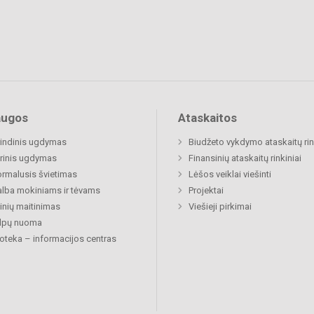
augos
Ataskaitos
indinis ugdymas
Biudžeto vykdymo ataskaitų rin
rinis ugdymas
Finansinių ataskaitų rinkiniai
rmalusis švietimas
Lėšos veiklai viešinti
lba mokiniams ir tėvams
Projektai
nių maitinimas
Viešieji pirkimai
alpų nuoma
ioteka – informacijos centras