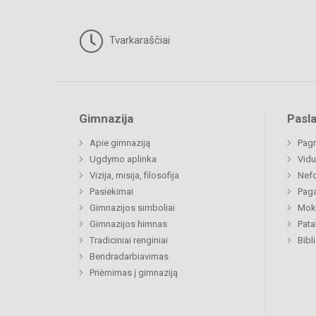
Tvarkaraščiai
Gimnazija
Pasl
Apie gimnaziją
Pagr
Ugdymo aplinka
Vidu
Vizija, misija, filosofija
Nefo
Pasiekimai
Paga
Gimnazijos simboliai
Moki
Gimnazijos himnas
Pat
Tradiciniai renginiai
Bibl
Bendradarbiavimas
Priėmimas į gimnaziją