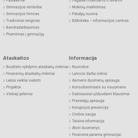
Pasiekimai
Pagalba mokiniams ir tėvams
Gimnazijos simboliai
Mokinių maitinimas
Gimnazijos himnas
Patalpų nuoma
Tradiciniai renginiai
Biblioteka – informacijos centras
Bendradarbiavimas
Priėmimas į gimnaziją
Ataskaitos
Informacija
Biudžeto vykdymo ataskaitų rinkiniai
Nuorodos
Finansinių ataskaitų rinkiniai
Laisvos darbo vietos
Lėšos veiklai viešinti
Asmens duomenų apsauga
Projektai
Konsultavimasis su visuomene
Viešieji pirkimai
Dažniausiai užduodami klausimai
Pranešėjų apsauga
Korupcijos prevencija
Civilinė sauga
Teisinė informacija
Atviri duomenys
Finansinė parama gimnazijai