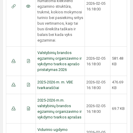
numatoma kiekvieno
2026-02-05
egzamino struktūra,
16:18:00
trukmė, kokios mokymosi
turinio bei pasiekimų sritys
bus vertinamos, kaip tai
bus išreikšta taškais ir
balais bei kada vyks
egzaminai.
Valstybinių brandos
egzaminų organizavimo ir
2026-02-05
581.48
vykdymo tvarkos aprašo
16:18:00
KB
pristatymas 2026
2025-2026 m. m. VBE
2026-02-05
476.69
tvarkaraščiai
16:18:00
KB
2025-2026 m.m.
valstybinių brandos
2026-02-05
69.7 KB
egzaminų organizavimo ir
16:18:00
vykdymo tvarkos aprašas
Vidurinio ugdymo
2026-02-05