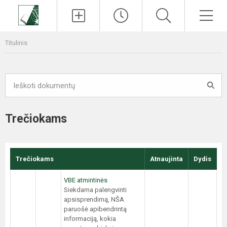
Paieška
Men
Titulinis
Trečiokams
Trečiokams
Atnaujinta
Dydis
VBE atmintinės
Siekdama palengvinti
apsisprendimą, NŠA
paruošė apibendrintą
informaciją, kokia