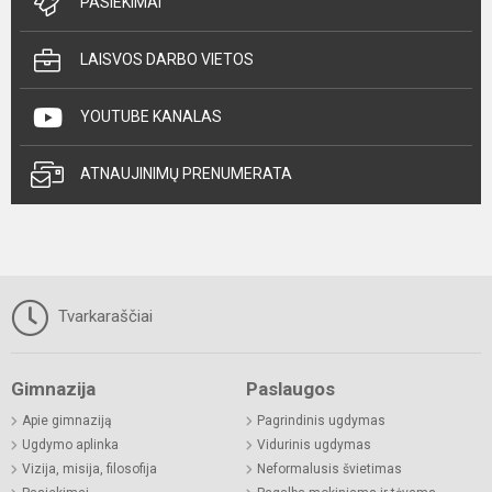
PASIEKIMAI
LAISVOS DARBO VIETOS
YOUTUBE KANALAS
ATNAUJINIMŲ PRENUMERATA
Tvarkaraščiai
Gimnazija
Paslaugos
Apie gimnaziją
Pagrindinis ugdymas
Ugdymo aplinka
Vidurinis ugdymas
Vizija, misija, filosofija
Neformalusis švietimas