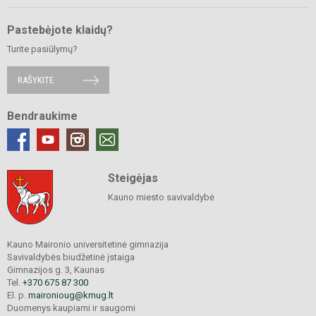
Pastebėjote klaidų?
Turite pasiūlymų?
RAŠYKITE
Bendraukime
Steigėjas
Kauno miesto savivaldybė
Kauno Maironio universitetinė gimnazija
Savivaldybės biudžetinė įstaiga
Gimnazijos g. 3, Kaunas
Tel.
+370 675 87 300
El. p.
maironioug@kmug.lt
Duomenys kaupiami ir saugomi