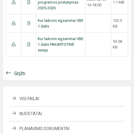
programos pristatymas
1.1 MB
16:18:00
2025-2026
Kur laikomi egzaminai VBE
132.3
1 dalis
KB
Kur laikomi egzaminai VBE
55.58
1 dalis PAKARTOTINĖ
KB
sesija
Grįžti
VISI FAILAI
NUOSTATAI
PLANAVIMO DOKUMENTAI