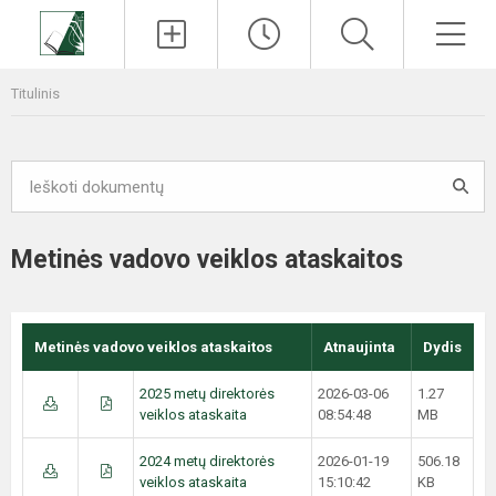
Paieška
Men
Titulinis
Metinės vadovo veiklos ataskaitos
Metinės vadovo veiklos ataskaitos
Atnaujinta
Dydis
2025 metų direktorės
2026-03-06
1.27
veiklos ataskaita
08:54:48
MB
2024 metų direktorės
2026-01-19
506.18
veiklos ataskaita
15:10:42
KB