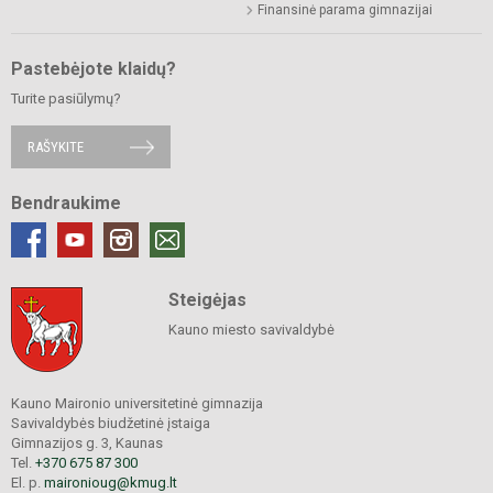
Finansinė parama gimnazijai
Pastebėjote klaidų?
Turite pasiūlymų?
RAŠYKITE
Bendraukime
Steigėjas
Kauno miesto savivaldybė
Kauno Maironio universitetinė gimnazija
Savivaldybės biudžetinė įstaiga
Gimnazijos g. 3, Kaunas
Tel.
+370 675 87 300
El. p.
maironioug@kmug.lt