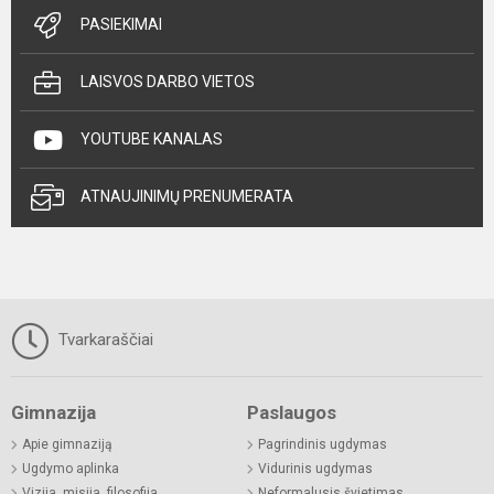
PASIEKIMAI
LAISVOS DARBO VIETOS
YOUTUBE KANALAS
ATNAUJINIMŲ PRENUMERATA
Tvarkaraščiai
Gimnazija
Paslaugos
Apie gimnaziją
Pagrindinis ugdymas
Ugdymo aplinka
Vidurinis ugdymas
Vizija, misija, filosofija
Neformalusis švietimas