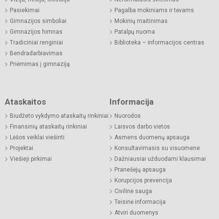
Pasiekimai
Pagalba mokiniams ir tėvams
Gimnazijos simboliai
Mokinių maitinimas
Gimnazijos himnas
Patalpų nuoma
Tradiciniai renginiai
Biblioteka – informacijos centras
Bendradarbiavimas
Priėmimas į gimnaziją
Ataskaitos
Informacija
Biudžeto vykdymo ataskaitų rinkiniai
Nuorodos
Finansinių ataskaitų rinkiniai
Laisvos darbo vietos
Lėšos veiklai viešinti
Asmens duomenų apsauga
Projektai
Konsultavimasis su visuomene
Viešieji pirkimai
Dažniausiai užduodami klausimai
Pranešėjų apsauga
Korupcijos prevencija
Civilinė sauga
Teisinė informacija
Atviri duomenys