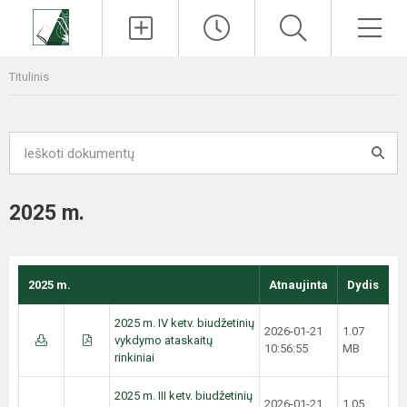
Paieška
Men
Titulinis
2025 m.
2025 m.
Atnaujinta
Dydis
2025 m. IV ketv. biudžetinių
2026-01-21
1.07
vykdymo ataskaitų
10:56:55
MB
rinkiniai
2025 m. III ketv. biudžetinių
2026-01-21
1.05