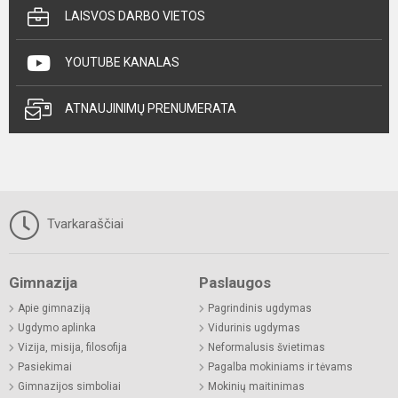
LAISVOS DARBO VIETOS
YOUTUBE KANALAS
ATNAUJINIMŲ PRENUMERATA
Tvarkaraščiai
Gimnazija
Paslaugos
Apie gimnaziją
Pagrindinis ugdymas
Ugdymo aplinka
Vidurinis ugdymas
Vizija, misija, filosofija
Neformalusis švietimas
Pasiekimai
Pagalba mokiniams ir tėvams
Gimnazijos simboliai
Mokinių maitinimas