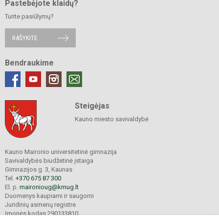
Pastebėjote klaidų?
Turite pasiūlymų?
RAŠYKITE
Bendraukime
Steigėjas
Kauno miesto savivaldybė
Kauno Maironio universitetinė gimnazija
Savivaldybės biudžetinė įstaiga
Gimnazijos g. 3, Kaunas
Tel.
+370 675 87 300
El. p.
maironioug@kmug.lt
Duomenys kaupiami ir saugomi
Juridinių asmenų registre
Įmonės kodas 290133810