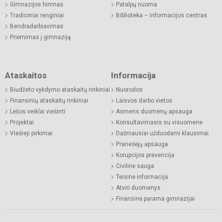
Gimnazijos himnas
Patalpų nuoma
Tradiciniai renginiai
Biblioteka – informacijos centras
Bendradarbiavimas
Priėmimas į gimnaziją
Ataskaitos
Informacija
Biudžeto vykdymo ataskaitų rinkiniai
Nuorodos
Finansinių ataskaitų rinkiniai
Laisvos darbo vietos
Lėšos veiklai viešinti
Asmens duomenų apsauga
Projektai
Konsultavimasis su visuomene
Viešieji pirkimai
Dažniausiai užduodami klausimai
Pranešėjų apsauga
Korupcijos prevencija
Civilinė sauga
Teisinė informacija
Atviri duomenys
Finansinė parama gimnazijai