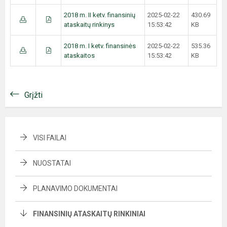
2018 m. II ketv. finansinių
2025-02-22
430.69
ataskaitų rinkinys
15:53:42
KB
2018 m. I ketv. finansinės
2025-02-22
535.36
ataskaitos
15:53:42
KB
Grįžti
VISI FAILAI
NUOSTATAI
PLANAVIMO DOKUMENTAI
FINANSINIŲ ATASKAITŲ RINKINIAI