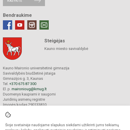
RAŠYKITE
Bendraukime
Steigėjas
Kauno miesto savivaldybė
Kauno Maironio universitetinė gimnazija
Savivaldybės biudžetinė įstaiga
Gimnazijos g. 3, Kaunas
Tel.
+370 675 87 300
El. p.
maironioug@kmug.lt
Duomenys kaupiami ir saugomi
Juridinių asmenų registre
Įmonės kodas 290133810
Šioje svetainėje naudojame slapukus siekdami užtikrinti jums teikiamų
© 2025. Kauno Maironio universitetinė gimnazija. Visos teisės saugomos.
Kopijuoti turinį be raštiško įstaigos administracijos sutikimo griežtai draudžiama.