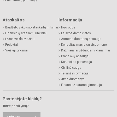
Ataskaitos
Informacija
Biudžeto vykdymo ataskaitų rinkiniai
Nuorodos
Finansinių ataskaitų rinkiniai
Laisvos darbo vietos
Lėšos veiklai viešinti
Asmens duomenų apsauga
Projektai
Konsultavimasis su visuomene
Viešieji pirkimai
Dažniausiai užduodami klausimai
Pranešėjų apsauga
Korupcijos prevencija
Civilinė sauga
Teisinė informacija
Atviri duomenys
Finansinė parama gimnazijai
Pastebėjote klaidų?
Turite pasiūlymų?