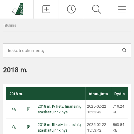
Paieška
Men
Titulinis
2018 m.
2018 m.
Atnaujinta
Dydis
2018 m. IV ketv. finansinių
2025-02-22
719.24
ataskaitų rinkinys
15:53:42
KB
2018 m. III ketv. finansinių
2025-02-22
863.84
ataskaitų rinkinys
15:53:42
KB