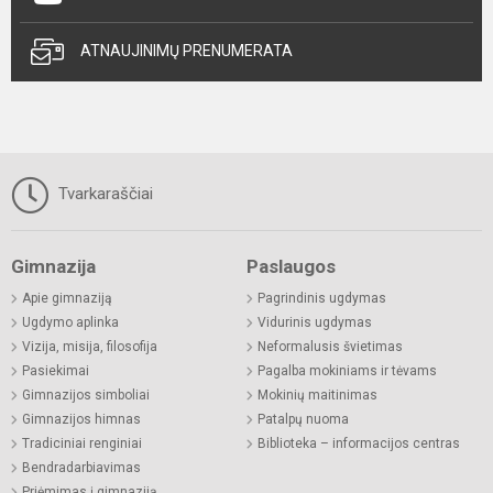
ATNAUJINIMŲ PRENUMERATA
Tvarkaraščiai
Gimnazija
Paslaugos
Apie gimnaziją
Pagrindinis ugdymas
Ugdymo aplinka
Vidurinis ugdymas
Vizija, misija, filosofija
Neformalusis švietimas
Pasiekimai
Pagalba mokiniams ir tėvams
Gimnazijos simboliai
Mokinių maitinimas
Gimnazijos himnas
Patalpų nuoma
Tradiciniai renginiai
Biblioteka – informacijos centras
Bendradarbiavimas
Priėmimas į gimnaziją