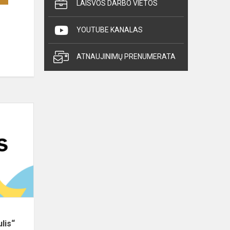
LAISVOS DARBO VIETOS
YOUTUBE KANALAS
ATNAUJINIMŲ PRENUMERATA
Savaitgalio
akademijos
stovykla
„Fermentų
pasaulis“
lis“