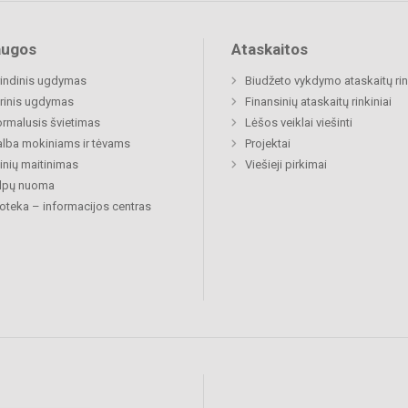
augos
Ataskaitos
indinis ugdymas
Biudžeto vykdymo ataskaitų rin
rinis ugdymas
Finansinių ataskaitų rinkiniai
rmalusis švietimas
Lėšos veiklai viešinti
lba mokiniams ir tėvams
Projektai
nių maitinimas
Viešieji pirkimai
alpų nuoma
ioteka – informacijos centras