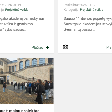
ta: 2026-01-19
Paskelbta: 2026-01-12
ija:
Projektinė veikla
Kategorija:
Projektinė veikla
tgalio akademijos mokymai
Sausio 11 dienos popietę vyk
truktūra ir gryninimo
Savaitgalio akademijos stovy
i“ vyko sausio...
„Fermentų pasaul...
Plačiau
Pla
Erasmus+
mainų
projektas
Italijoje
us+ mainų projektas