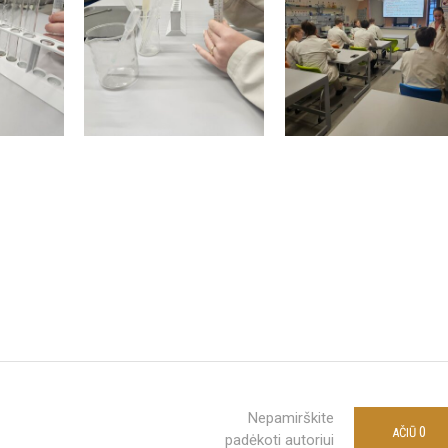
Nepamirškite
0
AČIŪ
padėkoti autoriui