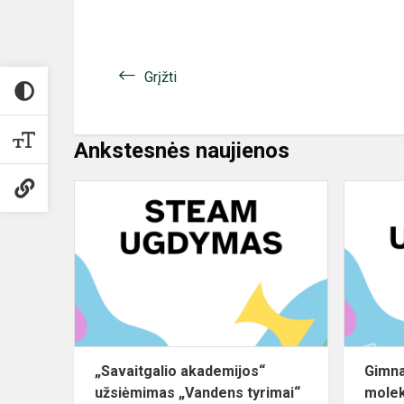
Grįžti
Ankstesnės naujienos
„Savaitgalio
akademijos“
užsiėmimas
„Vandens
tyrimai“
„Savaitgalio akademijos“
Gimna
užsiėmimas „Vandens tyrimai“
molek