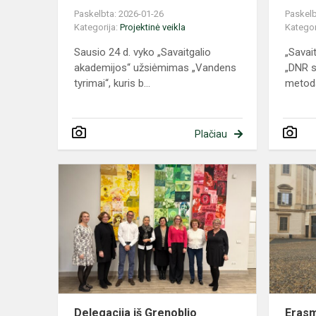
Paskelbta: 2026-01-26
Paskelb
Kategorija:
Projektinė veikla
Kategor
Sausio 24 d. vyko „Savaitgalio
„Savai
akademijos“ užsiėmimas „Vandens
„DNR s
tyrimai“, kuris b...
metoda
Plačiau
Delegacija
iš
Grenoblio
gimnazijoje
Delegacija iš Grenoblio
Erasm