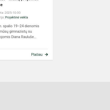
je
ta: 2025-10-30
ija:
Projektinė veikla
. spalio 19–24 dienomis
mūsų gimnazistų su
jomis Diana Rauluše...
Plačiau