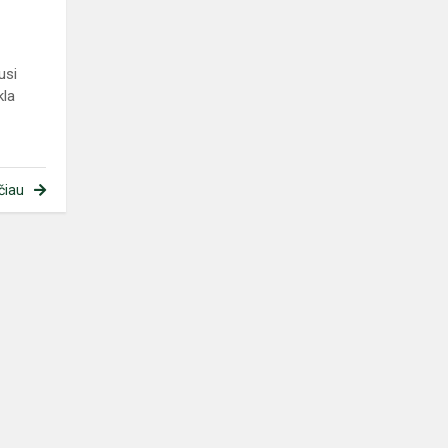
usi
kla
čiau