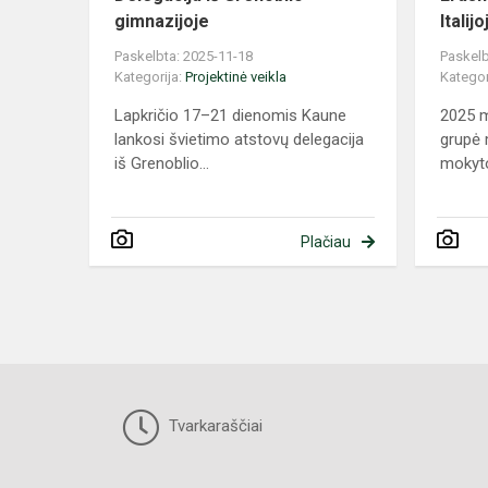
gimnazijoje
Italijo
Paskelbta: 2025-11-18
Paskelb
Kategorija:
Projektinė veikla
Kategor
Lapkričio 17–21 dienomis Kaune
2025 m
lankosi švietimo atstovų delegacija
grupė 
iš Grenoblio...
mokyto
Plačiau
Tvarkaraščiai