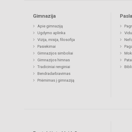
Gimnazija
Pasl
Apie gimnaziją
Pagr
Ugdymo aplinka
Vidu
Vizija, misija, filosofija
Nefo
Pasiekimai
Paga
Gimnazijos simboliai
Moki
Gimnazijos himnas
Pat
Tradiciniai renginiai
Bibl
Bendradarbiavimas
Priėmimas į gimnaziją