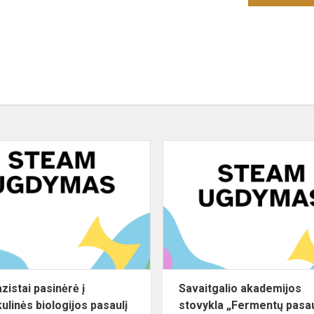
Gimnazistai
pasinėrė
į
molekulinės
biologijos
pasaulį
zistai pasinėrė į
Savaitgalio akademijos
ulinės biologijos pasaulį
stovykla „Fermentų pasau