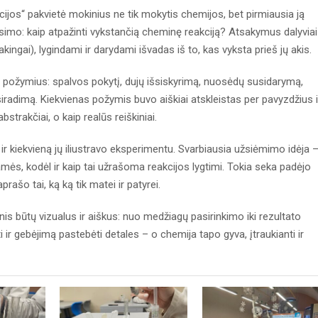
ijos“ pakvietė mokinius ne tik mokytis chemijos, bet pirmiausia ją
ausimo: kaip atpažinti vykstančią cheminę reakciją? Atsakymus dalyviai
ingai), lygindami ir darydami išvadas iš to, kas vyksta prieš jų akis.
ų požymius: spalvos pokytį, dujų išsiskyrimą, nuosėdų susidarymą,
iradimą. Kiekvienas požymis buvo aiškiai atskleistas per pavyzdžius i
trakčiai, o kaip realūs reiškiniai.
 ir kiekvieną jų iliustravo eksperimentu. Svarbiausia užsiėmimo idėja 
amės, kodėl ir kaip tai užrašoma reakcijos lygtimi. Tokia seka padėjo
aprašo tai, ką ką tik matei ir patyrei.
s būtų vizualus ir aiškus: nuo medžiagų pasirinkimo iki rezultato
ir gebėjimą pastebėti detales – o chemija tapo gyva, įtraukianti ir