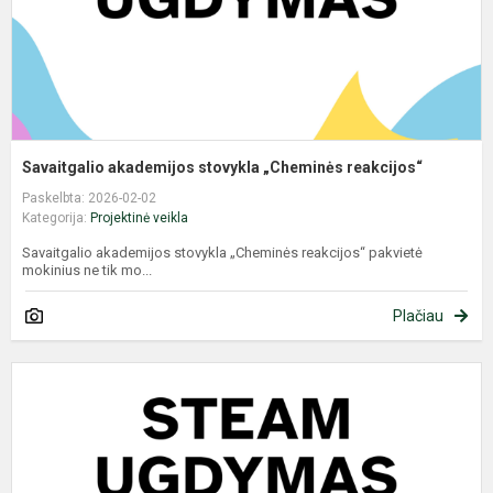
Savaitgalio akademijos stovykla „Cheminės reakcijos“
Paskelbta: 2026-02-02
Kategorija:
Projektinė veikla
Savaitgalio akademijos stovykla „Cheminės reakcijos“ pakvietė
mokinius ne tik mo...
Plačiau
„
a
u
„
t