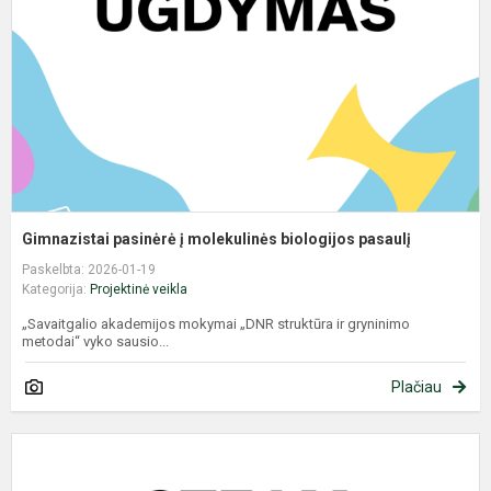
b
p
Gimnazistai pasinėrė į molekulinės biologijos pasaulį
Paskelbta: 2026-01-19
Kategorija:
Projektinė veikla
„Savaitgalio akademijos mokymai „DNR struktūra ir gryninimo
metodai“ vyko sausio...
Plačiau
S
a