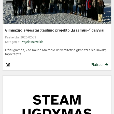
Gimnazijoje vieši tarptautinio projekto „Erasmus+“ dalyviai
Paskelbta: 2026-02-03
Kategorija:
Projektinė veikla
Džiaugiamės, kad Kauno Maironio universitetinė gimnazija šią savaitę
tapo tarpta...
Plačiau
S
a
s
„
r