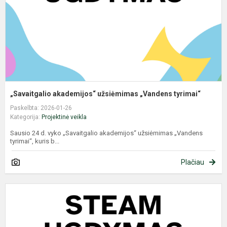
„Savaitgalio akademijos“ užsiėmimas „Vandens tyrimai“
Paskelbta: 2026-01-26
Kategorija:
Projektinė veikla
Sausio 24 d. vyko „Savaitgalio akademijos“ užsiėmimas „Vandens
tyrimai“, kuris b...
Plačiau
G
p
į
m