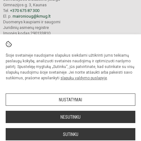
Gimnazijos g. 3, Kaunas
Tel.
+370 675 87 300
El. p.
maironioug@kmug.lt
Duomenys kaupiami ir saugomi
Juridinių asmenų registre
Įmonės kodas 290133810
Šioje svetainėje naudojame slapukus siekdami užtikrinti jums teikiamų
© 2025. Kauno Maironio universitetinė gimnazija. Visos teisės saugomos.
Kopijuoti turinį be raštiško įstaigos administracijos sutikimo griežtai draudžiama.
paslaugų kokybę, analizuoti svetainės naudojimą ir optimizuoti naršymo
patirtį. Spustelėję mygtuką „Sutinku“, jūs patvirtinate, kad sutinkate su visų
Prieinamumo paraiška
Slapukų valdymas
slapukų naudojimu šioje svetainėje. Jei norite atšaukti arba pakeisti savo
sutikimus, prašome apsilankyti
slapukų valdymo puslapyje
.
Sumanus būdas atnaujinti
mokyklos interneto
svetainę
NUSTATYMAI
NESUTINKU
SUTINKU