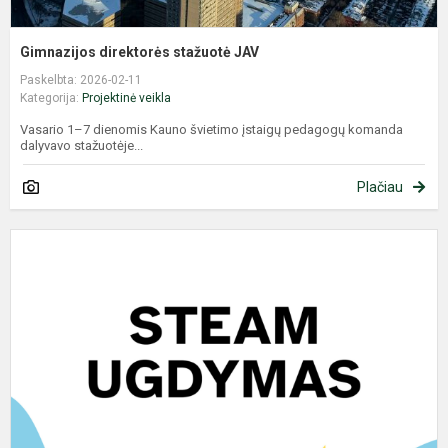
Gimnazijos direktorės stažuotė JAV
Paskelbta: 2026-02-11
Kategorija:
Projektinė veikla
Vasario 1–7 dienomis Kauno švietimo įstaigų pedagogų komanda
dalyvavo stažuotėje...
Plačiau
S
a
v
„
k