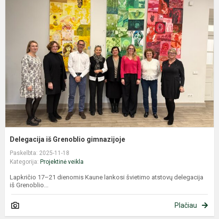
i
G
g
Delegacija iš Grenoblio gimnazijoje
Paskelbta: 2025-11-18
Kategorija:
Projektinė veikla
Lapkričio 17–21 dienomis Kaune lankosi švietimo atstovų delegacija
iš Grenoblio...
Plačiau