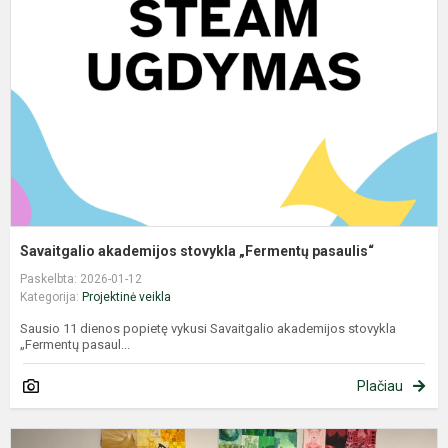
s
„
p
Savaitgalio akademijos stovykla „Fermentų pasaulis“
Paskelbta: 2026-01-12
Kategorija:
Projektinė veikla
Sausio 11 dienos popietę vykusi Savaitgalio akademijos stovykla
„Fermentų pasaul...
Plačiau
D