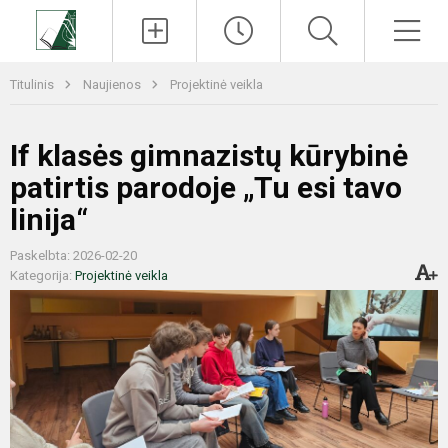
Paieška
Men
Titulinis
Naujienos
Projektinė veikla
If klasės gimnazistų kūrybinė
patirtis parodoje „Tu esi tavo
linija“
Paskelbta: 2026-02-20
Kategorija:
Projektinė veikla