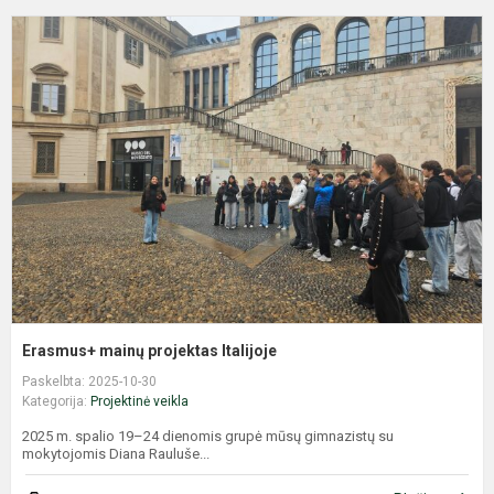
E
m
p
I
Erasmus+ mainų projektas Italijoje
Paskelbta: 2025-10-30
Kategorija:
Projektinė veikla
2025 m. spalio 19–24 dienomis grupė mūsų gimnazistų su
mokytojomis Diana Rauluše...