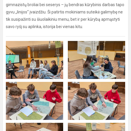
gimnazistų broliai bei seserys – jų bendras kūrybinis darbas tapo
gyvu „linijos“ įvaizdžiu. Ši patirtis mokiniams suteikė galimybę ne
tik susipažinti su šiuolaikiniu menu, bet ir per kūrybą apmąstyti
savo ryšį su aplinka, istorija bei vienas kitu.