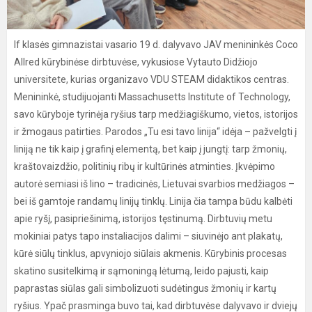
If klasės gimnazistai vasario 19 d. dalyvavo JAV menininkės Coco
Allred kūrybinėse dirbtuvėse, vykusiose Vytauto Didžiojo
universitete, kurias organizavo VDU STEAM didaktikos centras.
Menininkė, studijuojanti Massachusetts Institute of Technology,
savo kūryboje tyrinėja ryšius tarp medžiagiškumo, vietos, istorijos
ir žmogaus patirties. Parodos „Tu esi tavo linija“ idėja – pažvelgti į
liniją ne tik kaip į grafinį elementą, bet kaip į jungtį: tarp žmonių,
kraštovaizdžio, politinių ribų ir kultūrinės atminties. Įkvėpimo
autorė semiasi iš lino – tradicinės, Lietuvai svarbios medžiagos –
bei iš gamtoje randamų linijų tinklų. Linija čia tampa būdu kalbėti
apie ryšį, pasipriešinimą, istorijos tęstinumą. Dirbtuvių metu
mokiniai patys tapo instaliacijos dalimi – siuvinėjo ant plakatų,
kūrė siūlų tinklus, apvyniojo siūlais akmenis. Kūrybinis procesas
skatino susitelkimą ir sąmoningą lėtumą, leido pajusti, kaip
paprastas siūlas gali simbolizuoti sudėtingus žmonių ir kartų
ryšius. Ypač prasminga buvo tai, kad dirbtuvėse dalyvavo ir dviejų