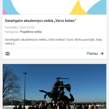
Savaitgalio akademijos veikla „Vario kelias“
Paskelbta: 2026-02-09
Kategorija:
Projektinė veikla
Savaitgalio akademijos veikla „Vario kelias“ buvo skirta parodyti, kaip
viena ir...
Plačiau
G
v
t
p
„
d