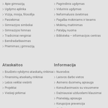
Apie gimnaziją
Pagrindinis ugdymas
Ugdymo aplinka
Vidurinis ugdymas
Vizija, misija, filosofija
Neformalusis švietimas
Pasiekimai
Pagalba mokiniams ir tėvams
Gimnazijos simboliai
Mokinių maitinimas
Gimnazijos himnas
Patalpų nuoma
Tradiciniai renginiai
Biblioteka – informacijos centras
Bendradarbiavimas
Priėmimas į gimnaziją
Ataskaitos
Informacija
Biudžeto vykdymo ataskaitų rinkiniai
Nuorodos
Finansinių ataskaitų rinkiniai
Laisvos darbo vietos
Lėšos veiklai viešinti
Asmens duomenų apsauga
Projektai
Konsultavimasis su visuomene
Viešieji pirkimai
Dažniausiai užduodami klausimai
Pranešėjų apsauga
Korupcijos prevencija