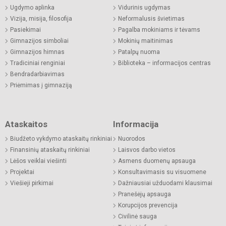
Ugdymo aplinka
Vidurinis ugdymas
Vizija, misija, filosofija
Neformalusis švietimas
Pasiekimai
Pagalba mokiniams ir tėvams
Gimnazijos simboliai
Mokinių maitinimas
Gimnazijos himnas
Patalpų nuoma
Tradiciniai renginiai
Biblioteka – informacijos centras
Bendradarbiavimas
Priėmimas į gimnaziją
Ataskaitos
Informacija
Biudžeto vykdymo ataskaitų rinkiniai
Nuorodos
Finansinių ataskaitų rinkiniai
Laisvos darbo vietos
Lėšos veiklai viešinti
Asmens duomenų apsauga
Projektai
Konsultavimasis su visuomene
Viešieji pirkimai
Dažniausiai užduodami klausimai
Pranešėjų apsauga
Korupcijos prevencija
Civilinė sauga