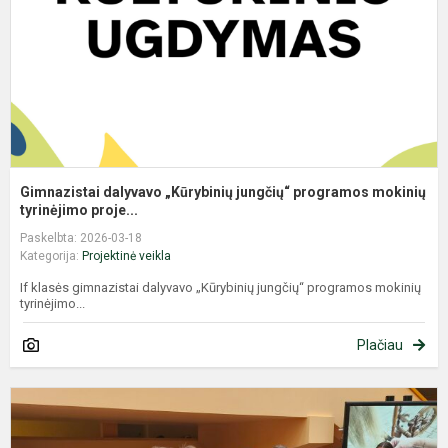
m
Gimnazistai dalyvavo „Kūrybinių jungčių“ programos mokinių
tyrinėjimo proje...
Paskelbta: 2026-03-18
Kategorija:
Projektinė veikla
If klasės gimnazistai dalyvavo „Kūrybinių jungčių“ programos mokinių
tyrinėjimo...
Plačiau
If
k
g