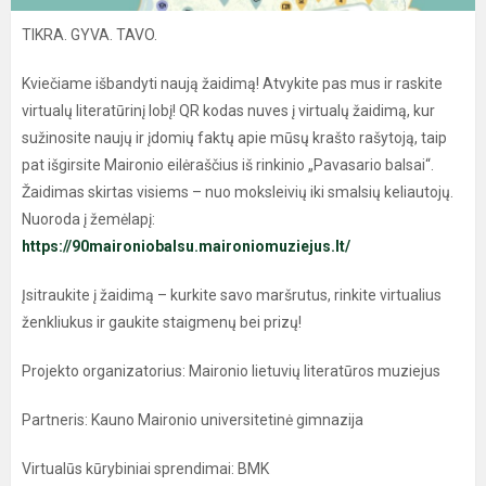
TIKRA. GYVA. TAVO.
Kviečiame išbandyti naują žaidimą! Atvykite pas mus ir raskite
virtualų literatūrinį lobį! QR kodas nuves į virtualų žaidimą, kur
sužinosite naujų ir įdomių faktų apie mūsų krašto rašytoją, taip
pat išgirsite Maironio eilėraščius iš rinkinio „Pavasario balsai“.
Žaidimas skirtas visiems – nuo moksleivių iki smalsių keliautojų.
Nuoroda į žemėlapį:
https://90maironiobalsu.maironiomuziejus.lt/
Įsitraukite į žaidimą – kurkite savo maršrutus, rinkite virtualius
ženkliukus ir gaukite staigmenų bei prizų!
Projekto organizatorius: Maironio lietuvių literatūros muziejus
Partneris: Kauno Maironio universitetinė gimnazija
Virtualūs kūrybiniai sprendimai: BMK