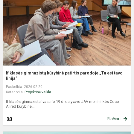
k
p
p
„
e
ta
If klasės gimnazistų kūrybinė patirtis parodoje „Tu esi tavo
linija“
Paskelbta: 2026-02-20
Kategorija:
Projektinė veikla
If klasės gimnazistai vasario 19 d. dalyvavo JAV menininkės Coco
Allred kūrybinė...
Plačiau