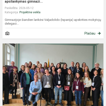
apsilankymas gimnazi...
Paskelbta: 2026-05-12
Kategorija:
Projektinė veikla
Gimnazijoje šiandien lankėsi Valjadolido (Ispanija) apskrities mokytojų
delegaci...
Plačiau
D
i
I
d
p
k
u
g.