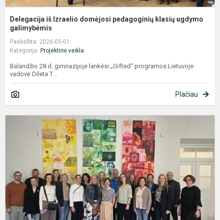
Delegacija iš Izraelio domėjosi pedagoginių klasių ugdymo
galimybėmis
Paskelbta: 2026-05-01
Kategorija:
Projektinė veikla
Balandžio 28 d. gimnazijoje lankėsi „Gifted“ programos Lietuvoje
vadovė Dileta T...
Plačiau
G
–
s
i
S
d
pa