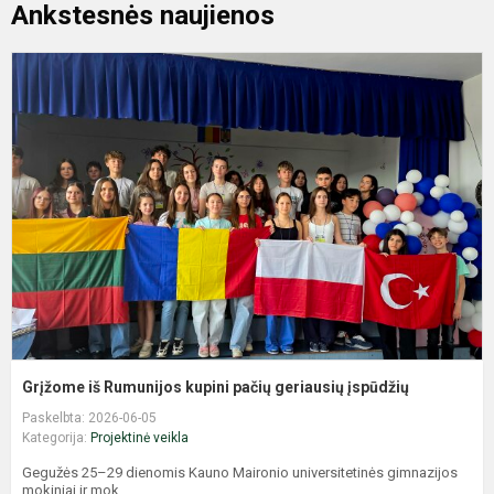
Ankstesnės naujienos
G
i
R
k
p
g
į
Grįžome iš Rumunijos kupini pačių geriausių įspūdžių
Paskelbta: 2026-06-05
Kategorija:
Projektinė veikla
Gegužės 25–29 dienomis Kauno Maironio universitetinės gimnazijos
mokiniai ir mok...