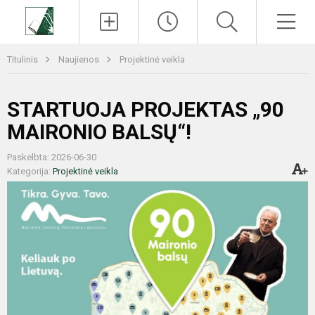
Paieška
Men
Titulinis
Naujienos
Projektinė veikla
STARTUOJA PROJEKTAS „90
MAIRONIO BALSŲ“!
Paskelbta: 2026-06-30
Kategorija:
Projektinė veikla