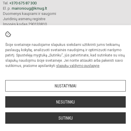
Tel.
+370 675 87 300
El. p.
maironioug@kmug.lt
Duomenys kaupiami ir saugomi
Juridinių asmenų registre
Įmonės kodas 290133810
Šioje svetainėje naudojame slapukus siekdami užtikrinti jums teikiamų
© 2025. Kauno Maironio universitetinė gimnazija. Visos teisės saugomos.
Kopijuoti turinį be raštiško įstaigos administracijos sutikimo griežtai draudžiama.
paslaugų kokybę, analizuoti svetainės naudojimą ir optimizuoti naršymo
patirtį. Spustelėję mygtuką „Sutinku“, jūs patvirtinate, kad sutinkate su visų
Prieinamumo paraiška
Slapukų valdymas
slapukų naudojimu šioje svetainėje. Jei norite atšaukti arba pakeisti savo
sutikimus, prašome apsilankyti
slapukų valdymo puslapyje
.
Sumanus būdas atnaujinti
mokyklos interneto
svetainę
NUSTATYMAI
NESUTINKU
SUTINKU