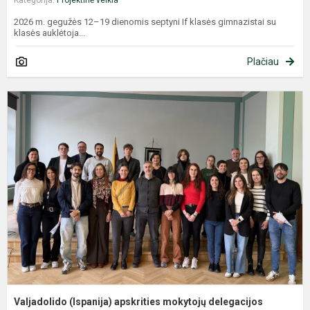
Kategorija:
Projektinė veikla
2026 m. gegužės 12–19 dienomis septyni If klasės gimnazistai su
klasės auklėtoja...
Plačiau
V
(
a
m
d
a
Valjadolido (Ispanija) apskrities mokytojų delegacijos