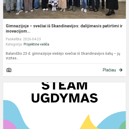
Gimnazijoje – svečiai iš Skandinavijos: dalijimasis patirtimi ir
inovacijom...
Paskelbta: 2026-04-23
Kategorija:
Projektinė veikla
Balandžio 23 d. gimnazijoje viešėjo svečiai iš Skandinavijos šalių – jų
vizitas...
Plačiau
T
T
M
S
„
A
B