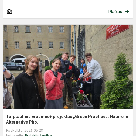
Plačiau
T
E
p
„
P
N
in
Tarptautinis Erasmus+ projektas „Green Practices: Nature in
Alternative Pho...
Paskelbta: 2026-05-28