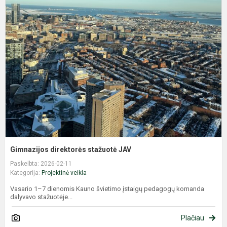
G
d
s
J
Gimnazijos direktorės stažuotė JAV
Paskelbta: 2026-02-11
Kategorija:
Projektinė veikla
Vasario 1–7 dienomis Kauno švietimo įstaigų pedagogų komanda
dalyvavo stažuotėje...
Plačiau