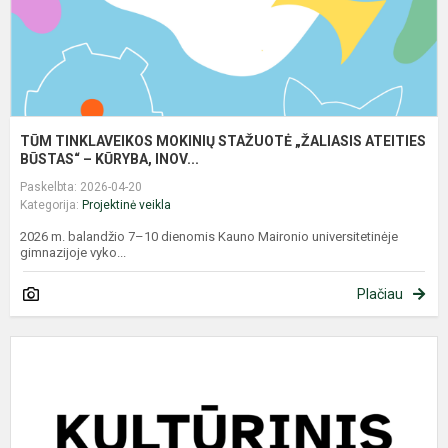
TŪM TINKLAVEIKOS MOKINIŲ STAŽUOTĖ „ŽALIASIS ATEITIES
BŪSTAS“ – KŪRYBA, INOV...
Paskelbta: 2026-04-20
Kategorija:
Projektinė veikla
2026 m. balandžio 7–10 dienomis Kauno Maironio universitetinėje
gimnazijoje vyko...
Plačiau
G
d
„
j
p